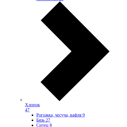
Хлопок
47
Рогожка, чесуча, вафля
9
Бязь
27
Ситец
8