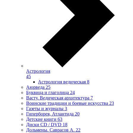
Астрология
45
Астрология ведическая
8
Аюрведа
25
Буквица и глаголица
24
Васту. Ведическая архитектура
7
Воинские традиции и боевые искусства
23
Газеты и журналы
3
Гиперборея, Атлантида
20
Детские книги
63
Диски CD / DVD
18
Дольмены. Саврасов А.
22