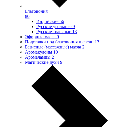
Благовония
80
Индийские
56
Русские угольные
9
Русские травяные
13
Эфирные масла
9
Подставки под благовония и свечи
13
Базисные (массажные) масла
2
Аромакулоны
10
Аромалампы
2
Магические духи
9