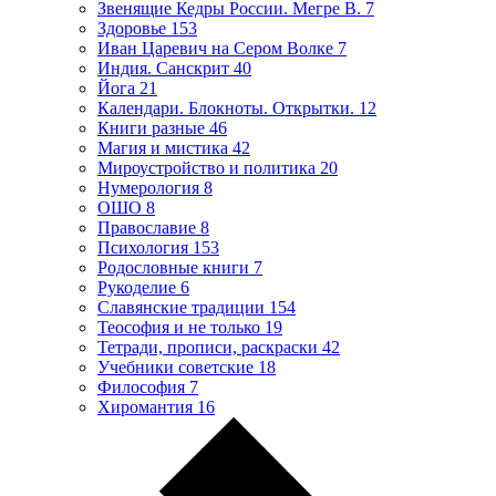
Звенящие Кедры России. Мегре В.
7
Здоровье
153
Иван Царевич на Сером Волке
7
Индия. Санскрит
40
Йога
21
Календари. Блокноты. Открытки.
12
Книги разные
46
Магия и мистика
42
Мироустройство и политика
20
Нумерология
8
ОШО
8
Православие
8
Психология
153
Родословные книги
7
Рукоделие
6
Славянские традиции
154
Теософия и не только
19
Тетради, прописи, раскраски
42
Учебники советские
18
Философия
7
Хиромантия
16