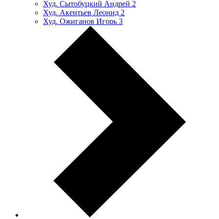
Худ. Сытобуцкий Андрей
2
Худ. Акентьев Леонид
2
Худ. Ожиганов Игорь
3