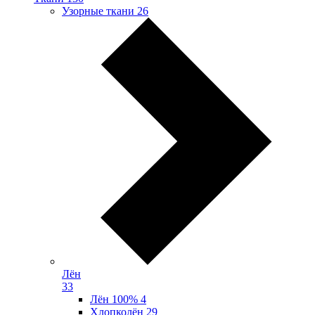
Узорные ткани
26
Лён
33
Лён 100%
4
Хлопколён
29