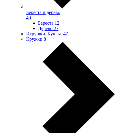
Береста и дерево
40
Береста
12
Дерево
27
Игрушки. Куклы.
47
Кружки
8