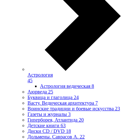
Астрология
45
Астрология ведическая
8
Аюрведа
25
Буквица и глаголица
24
Васту. Ведическая архитектура
7
Воинские традиции и боевые искусства
23
Газеты и журналы
3
Гиперборея, Атлантида
20
Детские книги
63
Диски CD / DVD
18
Дольмены. Саврасов А.
22