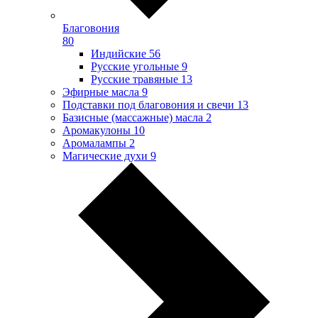
Благовония
80
Индийские
56
Русские угольные
9
Русские травяные
13
Эфирные масла
9
Подставки под благовония и свечи
13
Базисные (массажные) масла
2
Аромакулоны
10
Аромалампы
2
Магические духи
9