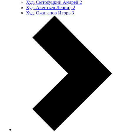
Худ. Сытобуцкий Андрей
2
Худ. Акентьев Леонид
2
Худ. Ожиганов Игорь
3