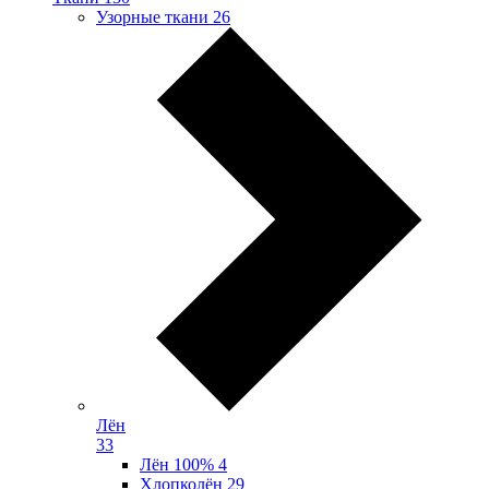
Узорные ткани
26
Лён
33
Лён 100%
4
Хлопколён
29