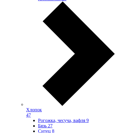
Хлопок
47
Рогожка, чесуча, вафля
9
Бязь
27
Ситец
8