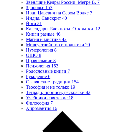
Звенящие Кедры России. Мегре В.
7
Здоровье
153
Иван Царевич на Сером Волке
7
Индия. Санскрит
40
Йога
21
Календари. Блокноты. Открытки.
12
Книги разные
46
Магия и мистика
42
Мироустройство и политика
20
Нумерология
8
ОШО
8
Православие
8
Психология
153
Родословные книги
7
Рукоделие
6
Славянские традиции
154
Теософия и не только
19
Тетради, прописи, раскраски
42
Учебники советские
18
Философия
7
Хиромантия
16