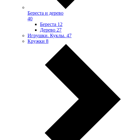
Береста и дерево
40
Береста
12
Дерево
27
Игрушки. Куклы.
47
Кружки
8