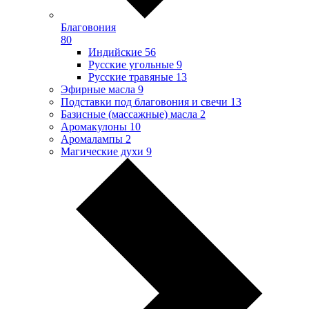
Благовония
80
Индийские
56
Русские угольные
9
Русские травяные
13
Эфирные масла
9
Подставки под благовония и свечи
13
Базисные (массажные) масла
2
Аромакулоны
10
Аромалампы
2
Магические духи
9