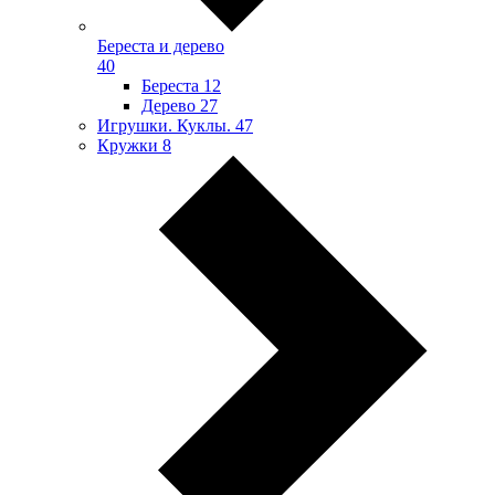
Береста и дерево
40
Береста
12
Дерево
27
Игрушки. Куклы.
47
Кружки
8