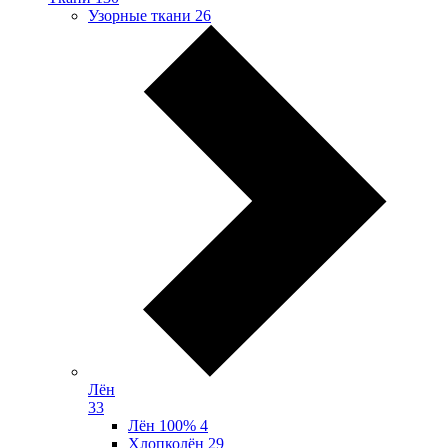
Узорные ткани
26
Лён
33
Лён 100%
4
Хлопколён
29