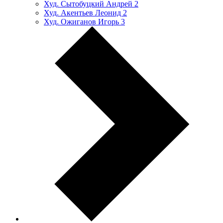
Худ. Сытобуцкий Андрей
2
Худ. Акентьев Леонид
2
Худ. Ожиганов Игорь
3