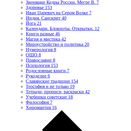
Звенящие Кедры России. Мегре В.
7
Здоровье
153
Иван Царевич на Сером Волке
7
Индия. Санскрит
40
Йога
21
Календари. Блокноты. Открытки.
12
Книги разные
46
Магия и мистика
42
Мироустройство и политика
20
Нумерология
8
ОШО
8
Православие
8
Психология
153
Родословные книги
7
Рукоделие
6
Славянские традиции
154
Теософия и не только
19
Тетради, прописи, раскраски
42
Учебники советские
18
Философия
7
Хиромантия
16