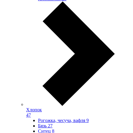
Хлопок
47
Рогожка, чесуча, вафля
9
Бязь
27
Ситец
8