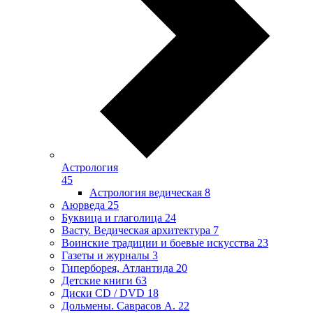
Астрология
45
Астрология ведическая
8
Аюрведа
25
Буквица и глаголица
24
Васту. Ведическая архитектура
7
Воинские традиции и боевые искусства
23
Газеты и журналы
3
Гиперборея, Атлантида
20
Детские книги
63
Диски CD / DVD
18
Дольмены. Саврасов А.
22