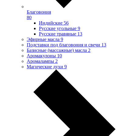
Благовония
80
Индийские
56
Русские угольные
9
Русские травяные
13
Эфирные масла
9
Подставки под благовония и свечи
13
Базисные (массажные) масла
2
Аромакулоны
10
Аромалампы
2
Магические духи
9