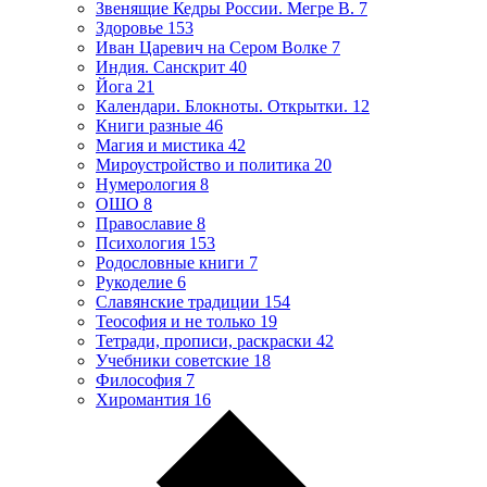
Звенящие Кедры России. Мегре В.
7
Здоровье
153
Иван Царевич на Сером Волке
7
Индия. Санскрит
40
Йога
21
Календари. Блокноты. Открытки.
12
Книги разные
46
Магия и мистика
42
Мироустройство и политика
20
Нумерология
8
ОШО
8
Православие
8
Психология
153
Родословные книги
7
Рукоделие
6
Славянские традиции
154
Теософия и не только
19
Тетради, прописи, раскраски
42
Учебники советские
18
Философия
7
Хиромантия
16