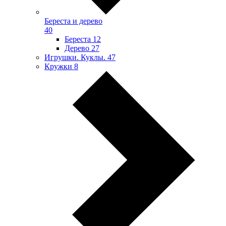
Береста и дерево
40
Береста
12
Дерево
27
Игрушки. Куклы.
47
Кружки
8