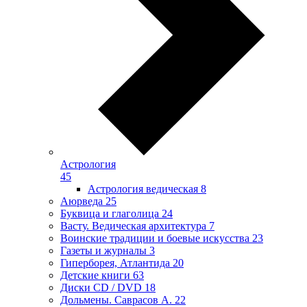
Астрология
45
Астрология ведическая
8
Аюрведа
25
Буквица и глаголица
24
Васту. Ведическая архитектура
7
Воинские традиции и боевые искусства
23
Газеты и журналы
3
Гиперборея, Атлантида
20
Детские книги
63
Диски CD / DVD
18
Дольмены. Саврасов А.
22