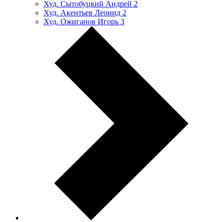
Худ. Сытобуцкий Андрей
2
Худ. Акентьев Леонид
2
Худ. Ожиганов Игорь
3