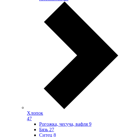
Хлопок
47
Рогожка, чесуча, вафля
9
Бязь
27
Ситец
8