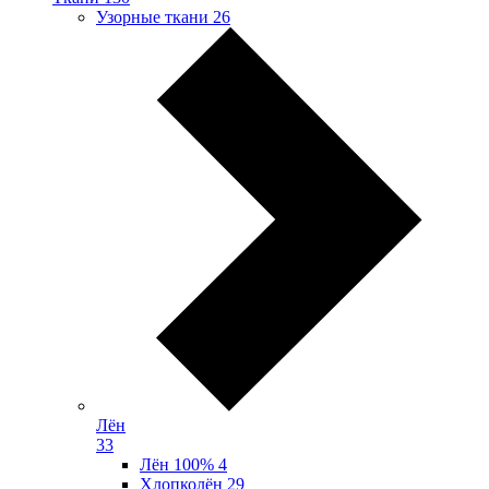
Узорные ткани
26
Лён
33
Лён 100%
4
Хлопколён
29