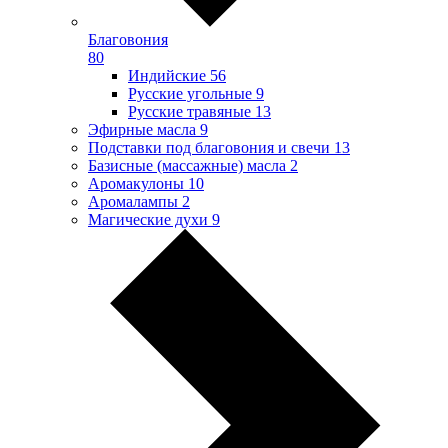
Благовония
80
Индийские
56
Русские угольные
9
Русские травяные
13
Эфирные масла
9
Подставки под благовония и свечи
13
Базисные (массажные) масла
2
Аромакулоны
10
Аромалампы
2
Магические духи
9