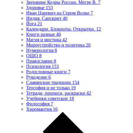
Звенящие Кедры России. Мегре В.
7
Здоровье
153
Иван Царевич на Сером Волке
7
Индия. Санскрит
40
Йога
21
Календари. Блокноты. Открытки.
12
Книги разные
46
Магия и мистика
42
Мироустройство и политика
20
Нумерология
8
ОШО
8
Православие
8
Психология
153
Родословные книги
7
Рукоделие
6
Славянские традиции
154
Теософия и не только
19
Тетради, прописи, раскраски
42
Учебники советские
18
Философия
7
Хиромантия
16