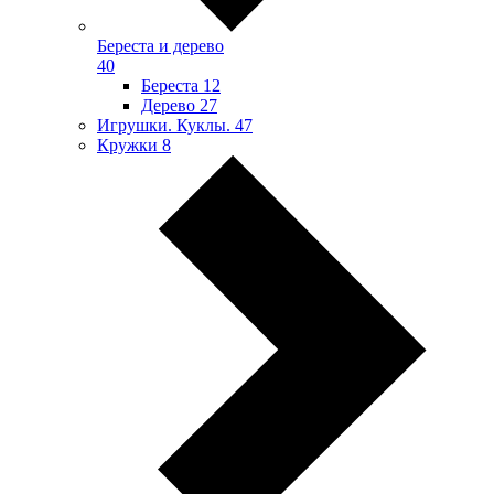
Береста и дерево
40
Береста
12
Дерево
27
Игрушки. Куклы.
47
Кружки
8