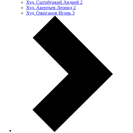
Худ. Сытобуцкий Андрей
2
Худ. Акентьев Леонид
2
Худ. Ожиганов Игорь
3