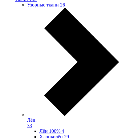
Узорные ткани
26
Лён
33
Лён 100%
4
Хлопколён
29