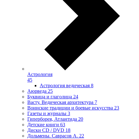
Астрология
45
Астрология ведическая
8
Аюрведа
25
Буквица и глаголица
24
Васту. Ведическая архитектура
7
Воинские традиции и боевые искусства
23
Газеты и журналы
3
Гиперборея, Атлантида
20
Детские книги
63
Диски CD / DVD
18
Дольмены. Саврасов А.
22