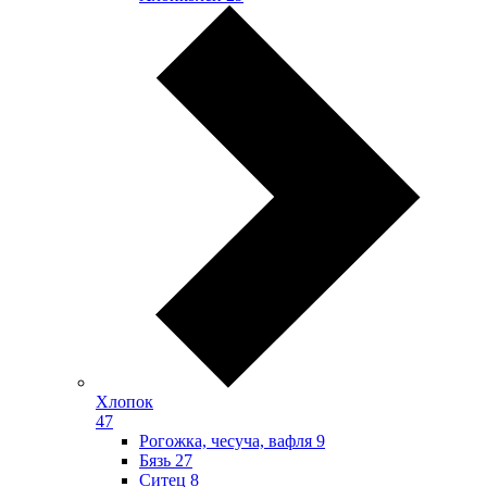
Хлопок
47
Рогожка, чесуча, вафля
9
Бязь
27
Ситец
8