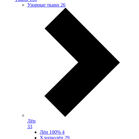
Узорные ткани
26
Лён
33
Лён 100%
4
Хлопколён
29