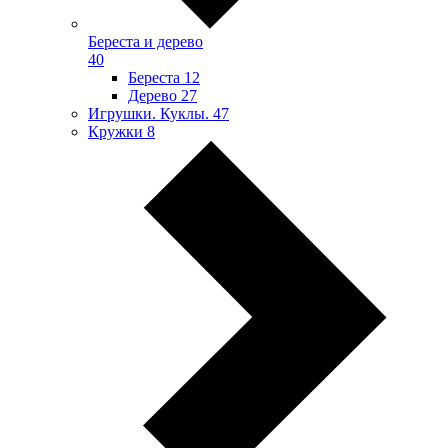
Береста и дерево
40
Береста
12
Дерево
27
Игрушки. Куклы.
47
Кружки
8