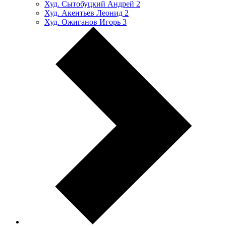
Худ. Сытобуцкий Андрей
2
Худ. Акентьев Леонид
2
Худ. Ожиганов Игорь
3