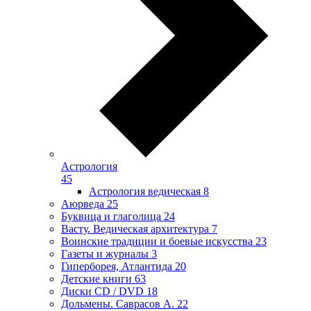
Астрология
45
Астрология ведическая
8
Аюрведа
25
Буквица и глаголица
24
Васту. Ведическая архитектура
7
Воинские традиции и боевые искусства
23
Газеты и журналы
3
Гиперборея, Атлантида
20
Детские книги
63
Диски CD / DVD
18
Дольмены. Саврасов А.
22