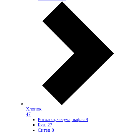
Хлопок
47
Рогожка, чесуча, вафля
9
Бязь
27
Ситец
8