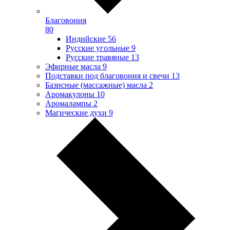
Благовония
80
Индийские
56
Русские угольные
9
Русские травяные
13
Эфирные масла
9
Подставки под благовония и свечи
13
Базисные (массажные) масла
2
Аромакулоны
10
Аромалампы
2
Магические духи
9