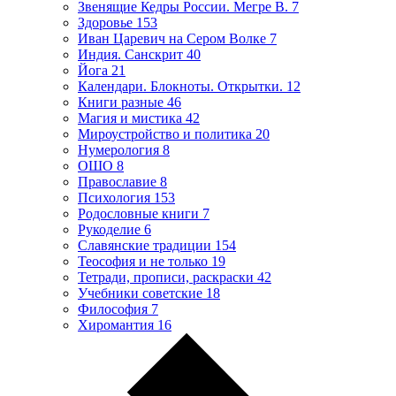
Звенящие Кедры России. Мегре В.
7
Здоровье
153
Иван Царевич на Сером Волке
7
Индия. Санскрит
40
Йога
21
Календари. Блокноты. Открытки.
12
Книги разные
46
Магия и мистика
42
Мироустройство и политика
20
Нумерология
8
ОШО
8
Православие
8
Психология
153
Родословные книги
7
Рукоделие
6
Славянские традиции
154
Теософия и не только
19
Тетради, прописи, раскраски
42
Учебники советские
18
Философия
7
Хиромантия
16