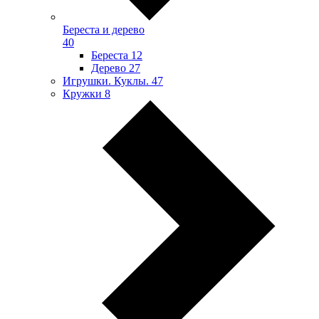
Береста и дерево
40
Береста
12
Дерево
27
Игрушки. Куклы.
47
Кружки
8