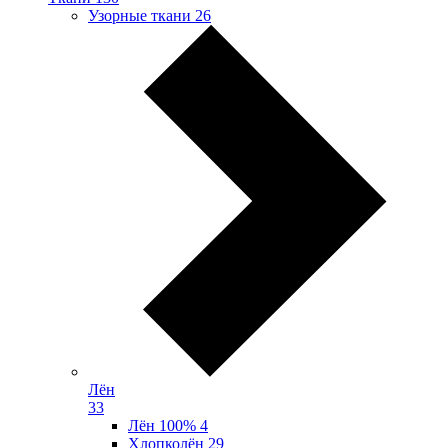
Узорные ткани
26
Лён
33
Лён 100%
4
Хлопколён
29