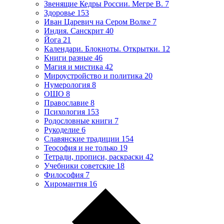
Звенящие Кедры России. Мегре В.
7
Здоровье
153
Иван Царевич на Сером Волке
7
Индия. Санскрит
40
Йога
21
Календари. Блокноты. Открытки.
12
Книги разные
46
Магия и мистика
42
Мироустройство и политика
20
Нумерология
8
ОШО
8
Православие
8
Психология
153
Родословные книги
7
Рукоделие
6
Славянские традиции
154
Теософия и не только
19
Тетради, прописи, раскраски
42
Учебники советские
18
Философия
7
Хиромантия
16