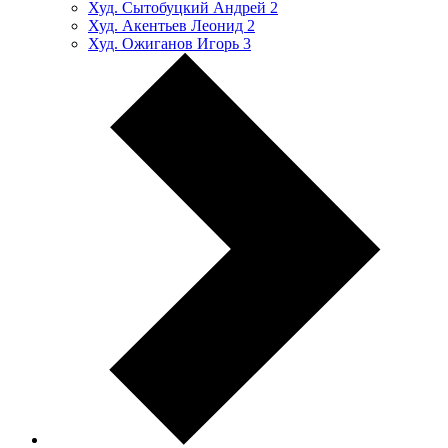
Худ. Сытобуцкий Андрей
2
Худ. Акентьев Леонид
2
Худ. Ожиганов Игорь
3