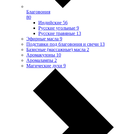
Благовония
80
Индийские
56
Русские угольные
9
Русские травяные
13
Эфирные масла
9
Подставки под благовония и свечи
13
Базисные (массажные) масла
2
Аромакулоны
10
Аромалампы
2
Магические духи
9