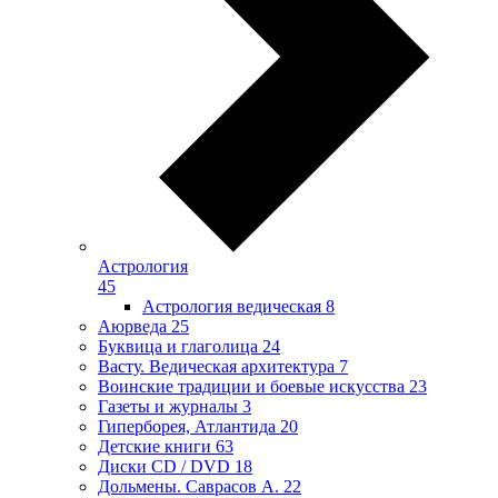
Астрология
45
Астрология ведическая
8
Аюрведа
25
Буквица и глаголица
24
Васту. Ведическая архитектура
7
Воинские традиции и боевые искусства
23
Газеты и журналы
3
Гиперборея, Атлантида
20
Детские книги
63
Диски CD / DVD
18
Дольмены. Саврасов А.
22