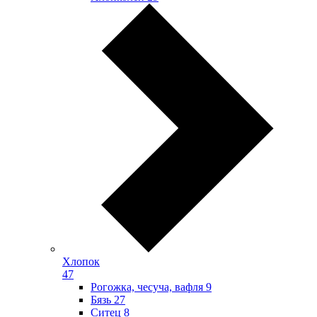
Хлопок
47
Рогожка, чесуча, вафля
9
Бязь
27
Ситец
8