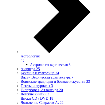
Астрология
45
Астрология ведическая
8
Аюрведа
25
Буквица и глаголица
24
Васту. Ведическая архитектура
7
Воинские традиции и боевые искусства
23
Газеты и журналы
3
Гиперборея, Атлантида
20
Детские книги
63
Диски CD / DVD
18
Дольмены. Саврасов А.
22