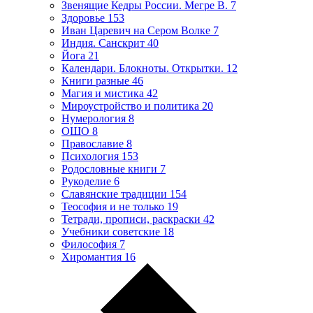
Звенящие Кедры России. Мегре В.
7
Здоровье
153
Иван Царевич на Сером Волке
7
Индия. Санскрит
40
Йога
21
Календари. Блокноты. Открытки.
12
Книги разные
46
Магия и мистика
42
Мироустройство и политика
20
Нумерология
8
ОШО
8
Православие
8
Психология
153
Родословные книги
7
Рукоделие
6
Славянские традиции
154
Теософия и не только
19
Тетради, прописи, раскраски
42
Учебники советские
18
Философия
7
Хиромантия
16