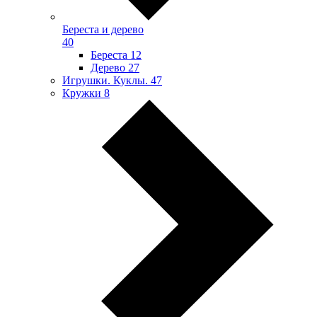
Береста и дерево
40
Береста
12
Дерево
27
Игрушки. Куклы.
47
Кружки
8