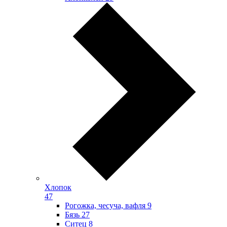
Хлопок
47
Рогожка, чесуча, вафля
9
Бязь
27
Ситец
8