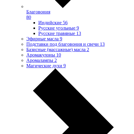
Благовония
80
Индийские
56
Русские угольные
9
Русские травяные
13
Эфирные масла
9
Подставки под благовония и свечи
13
Базисные (массажные) масла
2
Аромакулоны
10
Аромалампы
2
Магические духи
9