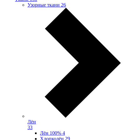
Узорные ткани
26
Лён
33
Лён 100%
4
Хлопколён
29