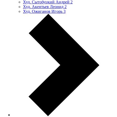
Худ. Сытобуцкий Андрей
2
Худ. Акентьев Леонид
2
Худ. Ожиганов Игорь
3