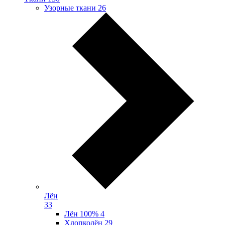
Узорные ткани
26
Лён
33
Лён 100%
4
Хлопколён
29