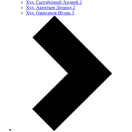
Худ. Сытобуцкий Андрей
2
Худ. Акентьев Леонид
2
Худ. Ожиганов Игорь
3