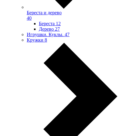
Береста и дерево
40
Береста
12
Дерево
27
Игрушки. Куклы.
47
Кружки
8