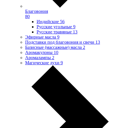
Благовония
80
Индийские
56
Русские угольные
9
Русские травяные
13
Эфирные масла
9
Подставки под благовония и свечи
13
Базисные (массажные) масла
2
Аромакулоны
10
Аромалампы
2
Магические духи
9