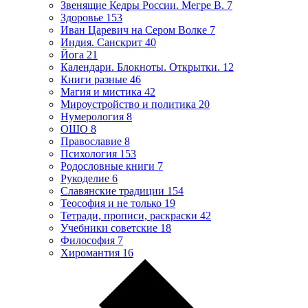
Звенящие Кедры России. Мегре В.
7
Здоровье
153
Иван Царевич на Сером Волке
7
Индия. Санскрит
40
Йога
21
Календари. Блокноты. Открытки.
12
Книги разные
46
Магия и мистика
42
Мироустройство и политика
20
Нумерология
8
ОШО
8
Православие
8
Психология
153
Родословные книги
7
Рукоделие
6
Славянские традиции
154
Теософия и не только
19
Тетради, прописи, раскраски
42
Учебники советские
18
Философия
7
Хиромантия
16