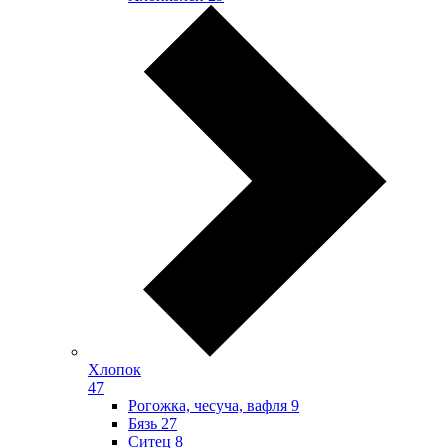
Хлопок
47
Рогожка, чесуча, вафля
9
Бязь
27
Ситец
8