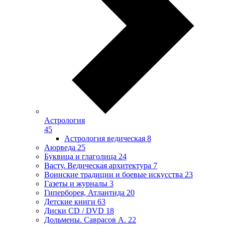
Астрология
45
Астрология ведическая
8
Аюрведа
25
Буквица и глаголица
24
Васту. Ведическая архитектура
7
Воинские традиции и боевые искусства
23
Газеты и журналы
3
Гиперборея, Атлантида
20
Детские книги
63
Диски CD / DVD
18
Дольмены. Саврасов А.
22