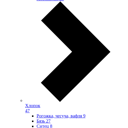
Хлопок
47
Рогожка, чесуча, вафля
9
Бязь
27
Ситец
8