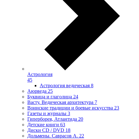
Астрология
45
Астрология ведическая
8
Аюрведа
25
Буквица и глаголица
24
Васту. Ведическая архитектура
7
Воинские традиции и боевые искусства
23
Газеты и журналы
3
Гиперборея, Атлантида
20
Детские книги
63
Диски CD / DVD
18
Дольмены. Саврасов А.
22