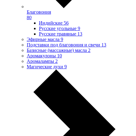
Благовония
80
Индийские
56
Русские угольные
9
Русские травяные
13
Эфирные масла
9
Подставки под благовония и свечи
13
Базисные (массажные) масла
2
Аромакулоны
10
Аромалампы
2
Магические духи
9