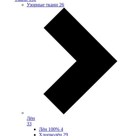
Узорные ткани
26
Лён
33
Лён 100%
4
Хлопколён
29