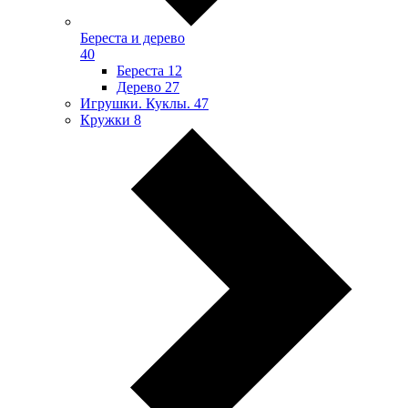
Береста и дерево
40
Береста
12
Дерево
27
Игрушки. Куклы.
47
Кружки
8