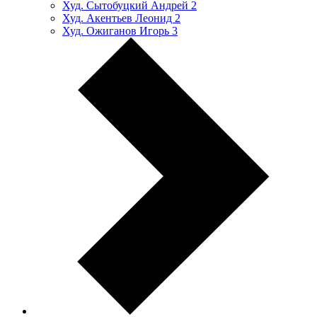
Худ. Сытобуцкий Андрей
2
Худ. Акентьев Леонид
2
Худ. Ожиганов Игорь
3