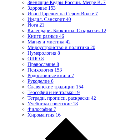
Звенящие Кедры России. Мегре В.
7
Здоровье
153
Иван Царевич на Сером Волке
7
Индия. Санскрит
40
Йога
21
Календари. Блокноты. Открытки.
12
Книги разные
46
Магия и мистика
42
Мироустройство и политика
20
Нумерология
8
ОШО
8
Православие
8
Психология
153
Родословные книги
7
Рукоделие
6
Славянские традиции
154
Теософия и не только
19
Тетради, прописи, раскраски
42
Учебники советские
18
Философия
7
Хиромантия
16