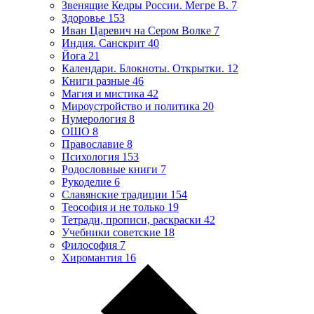
Звенящие Кедры России. Мегре В.
7
Здоровье
153
Иван Царевич на Сером Волке
7
Индия. Санскрит
40
Йога
21
Календари. Блокноты. Открытки.
12
Книги разные
46
Магия и мистика
42
Мироустройство и политика
20
Нумерология
8
ОШО
8
Православие
8
Психология
153
Родословные книги
7
Рукоделие
6
Славянские традиции
154
Теософия и не только
19
Тетради, прописи, раскраски
42
Учебники советские
18
Философия
7
Хиромантия
16