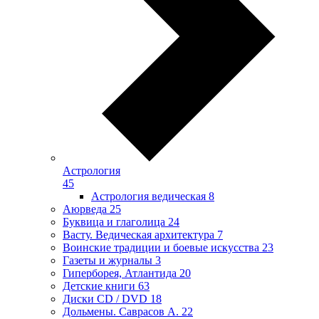
Астрология
45
Астрология ведическая
8
Аюрведа
25
Буквица и глаголица
24
Васту. Ведическая архитектура
7
Воинские традиции и боевые искусства
23
Газеты и журналы
3
Гиперборея, Атлантида
20
Детские книги
63
Диски CD / DVD
18
Дольмены. Саврасов А.
22