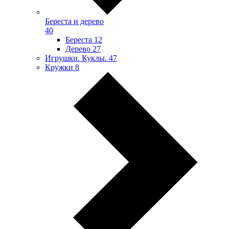
Береста и дерево
40
Береста
12
Дерево
27
Игрушки. Куклы.
47
Кружки
8