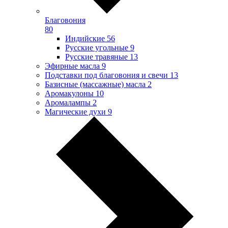
Благовония
80
Индийские
56
Русские угольные
9
Русские травяные
13
Эфирные масла
9
Подставки под благовония и свечи
13
Базисные (массажные) масла
2
Аромакулоны
10
Аромалампы
2
Магические духи
9