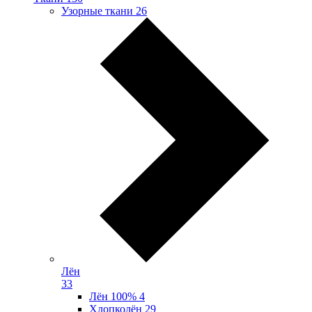
Узорные ткани
26
Лён
33
Лён 100%
4
Хлопколён
29