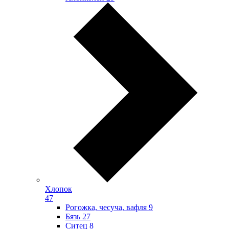
Хлопок
47
Рогожка, чесуча, вафля
9
Бязь
27
Ситец
8