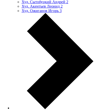
Худ. Сытобуцкий Андрей
2
Худ. Акентьев Леонид
2
Худ. Ожиганов Игорь
3