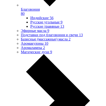
Благовония
80
Индийские
56
Русские угольные
9
Русские травяные
13
Эфирные масла
9
Подставки под благовония и свечи
13
Базисные (массажные) масла
2
Аромакулоны
10
Аромалампы
2
Магические духи
9