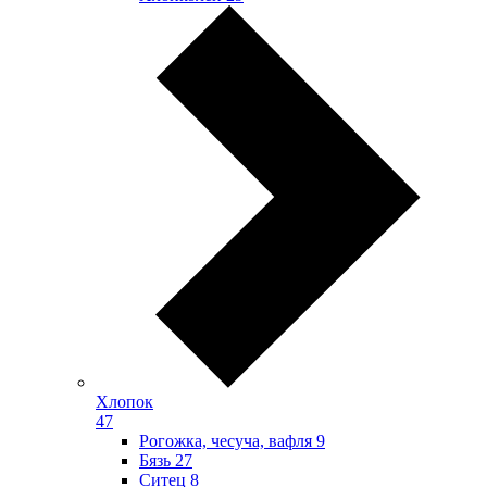
Хлопок
47
Рогожка, чесуча, вафля
9
Бязь
27
Ситец
8