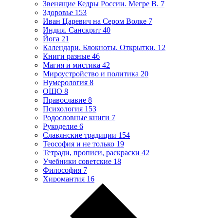
Звенящие Кедры России. Мегре В.
7
Здоровье
153
Иван Царевич на Сером Волке
7
Индия. Санскрит
40
Йога
21
Календари. Блокноты. Открытки.
12
Книги разные
46
Магия и мистика
42
Мироустройство и политика
20
Нумерология
8
ОШО
8
Православие
8
Психология
153
Родословные книги
7
Рукоделие
6
Славянские традиции
154
Теософия и не только
19
Тетради, прописи, раскраски
42
Учебники советские
18
Философия
7
Хиромантия
16