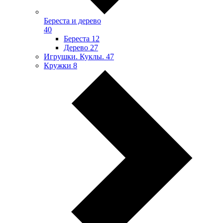
Береста и дерево
40
Береста
12
Дерево
27
Игрушки. Куклы.
47
Кружки
8