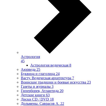
Астрология
45
Астрология ведическая
8
Аюрведа
25
Буквица и глаголица
24
Васту. Ведическая архитектура
7
Воинские традиции и боевые искусства
23
Газеты и журналы
3
Гиперборея, Атлантида
20
Детские книги
63
Диски CD / DVD
18
Дольмены. Саврасов А.
22