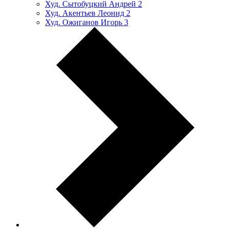
Худ. Сытобуцкий Андрей
2
Худ. Акентьев Леонид
2
Худ. Ожиганов Игорь
3