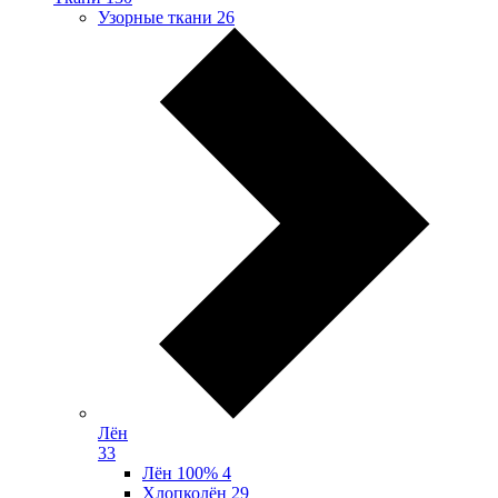
Узорные ткани
26
Лён
33
Лён 100%
4
Хлопколён
29