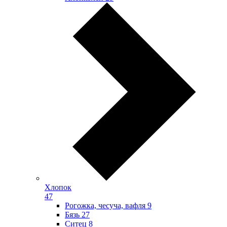
Хлопок
47
Рогожка, чесуча, вафля
9
Бязь
27
Ситец
8