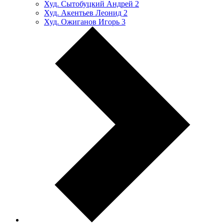
Худ. Сытобуцкий Андрей
2
Худ. Акентьев Леонид
2
Худ. Ожиганов Игорь
3