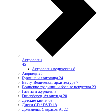
Астрология
45
Астрология ведическая
8
Аюрведа
25
Буквица и глаголица
24
Васту. Ведическая архитектура
7
Воинские традиции и боевые искусства
23
Газеты и журналы
3
Гиперборея, Атлантида
20
Детские книги
63
Диски CD / DVD
18
Дольмены. Саврасов А.
22