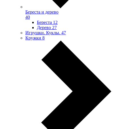
Береста и дерево
40
Береста
12
Дерево
27
Игрушки. Куклы.
47
Кружки
8