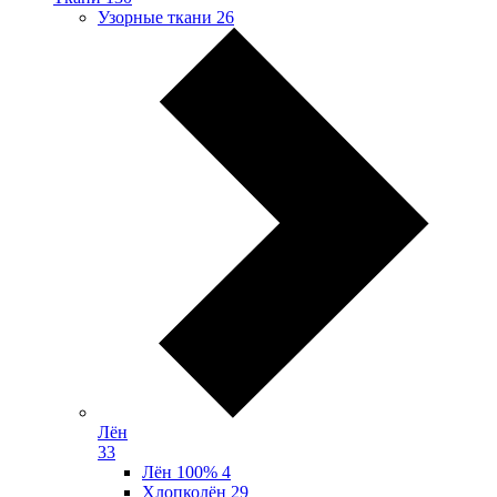
Узорные ткани
26
Лён
33
Лён 100%
4
Хлопколён
29