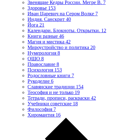
Звенящие Кедры России. Мегре В.
7
Здоровье
153
Иван Царевич на Сером Волке
7
Индия. Санскрит
40
Йога
21
Календари. Блокноты. Открытки.
12
Книги разные
46
Магия и мистика
42
Мироустройство и политика
20
Нумерология
8
ОШО
8
Православие
8
Психология
153
Родословные книги
7
Рукоделие
6
Славянские традиции
154
Теософия и не только
19
Тетради, прописи, раскраски
42
Учебники советские
18
Философия
7
Хиромантия
16