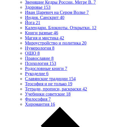
Звенящие Кедры России. Мегре В.
7
Здоровье
153
Иван Царевич на Сером Волке
7
Индия. Санскрит
40
Йога
21
Календари. Блокноты. Открытки.
12
Книги разные
46
Магия и мистика
42
Мироустройство и политика
20
Нумерология
8
ОШО
8
Православие
8
Психология
153
Родословные книги
7
Рукоделие
6
Славянские традиции
154
Теософия и не только
19
Тетради, прописи, раскраски
42
Учебники советские
18
Философия
7
Хиромантия
16