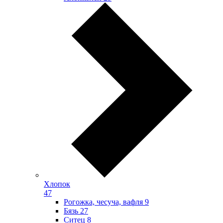
Хлопок
47
Рогожка, чесуча, вафля
9
Бязь
27
Ситец
8