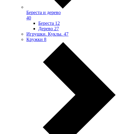
Береста и дерево
40
Береста
12
Дерево
27
Игрушки. Куклы.
47
Кружки
8