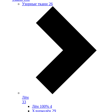
Узорные ткани
26
Лён
33
Лён 100%
4
Хлопколён
29