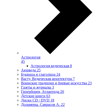
Астрология
45
Астрология ведическая
8
Аюрведа
25
Буквица и глаголица
24
Васту. Ведическая архитектура
7
Воинские традиции и боевые искусства
23
Газеты и журналы
3
Гиперборея, Атлантида
20
Детские книги
63
Диски CD / DVD
18
Дольмены. Саврасов А.
22