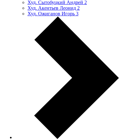
Худ. Сытобуцкий Андрей
2
Худ. Акентьев Леонид
2
Худ. Ожиганов Игорь
3