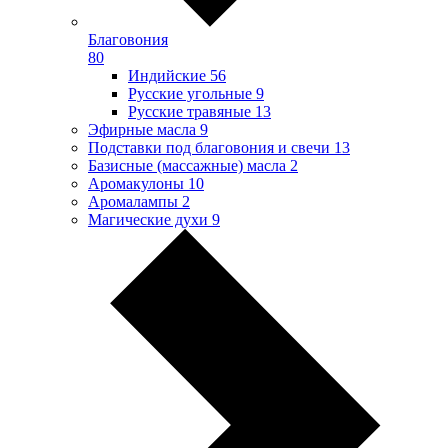
Благовония
80
Индийские
56
Русские угольные
9
Русские травяные
13
Эфирные масла
9
Подставки под благовония и свечи
13
Базисные (массажные) масла
2
Аромакулоны
10
Аромалампы
2
Магические духи
9