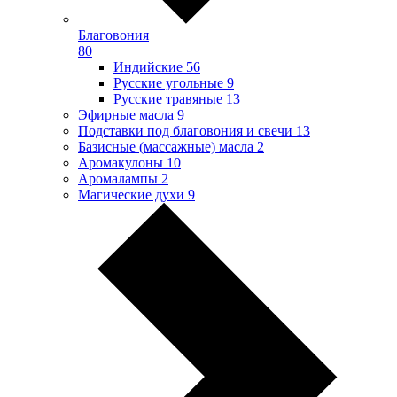
Благовония
80
Индийские
56
Русские угольные
9
Русские травяные
13
Эфирные масла
9
Подставки под благовония и свечи
13
Базисные (массажные) масла
2
Аромакулоны
10
Аромалампы
2
Магические духи
9