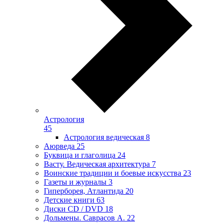
Астрология
45
Астрология ведическая
8
Аюрведа
25
Буквица и глаголица
24
Васту. Ведическая архитектура
7
Воинские традиции и боевые искусства
23
Газеты и журналы
3
Гиперборея, Атлантида
20
Детские книги
63
Диски CD / DVD
18
Дольмены. Саврасов А.
22