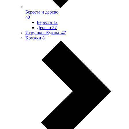
Береста и дерево
40
Береста
12
Дерево
27
Игрушки. Куклы.
47
Кружки
8