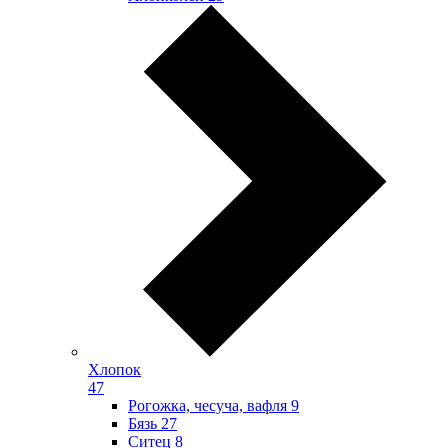
Хлопок
47
Рогожка, чесуча, вафля
9
Бязь
27
Ситец
8