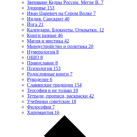
Звенящие Кедры России. Мегре В.
7
Здоровье
153
Иван Царевич на Сером Волке
7
Индия. Санскрит
40
Йога
21
Календари. Блокноты. Открытки.
12
Книги разные
46
Магия и мистика
42
Мироустройство и политика
20
Нумерология
8
ОШО
8
Православие
8
Психология
153
Родословные книги
7
Рукоделие
6
Славянские традиции
154
Теософия и не только
19
Тетради, прописи, раскраски
42
Учебники советские
18
Философия
7
Хиромантия
16