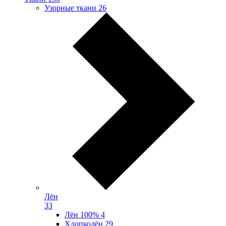
Узорные ткани
26
Лён
33
Лён 100%
4
Хлопколён
29