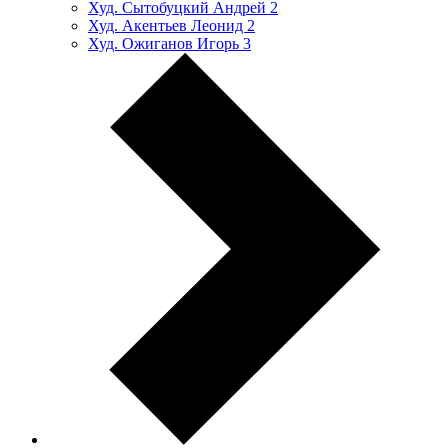
Худ. Сытобуцкий Андрей
2
Худ. Акентьев Леонид
2
Худ. Ожиганов Игорь
3