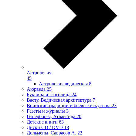
Астрология
45
Астрология ведическая
8
Аюрведа
25
Буквица и глаголица
24
Васту. Ведическая архитектура
7
Воинские традиции и боевые искусства
23
Газеты и журналы
3
Гиперборея, Атлантида
20
Детские книги
63
Диски CD / DVD
18
Дольмены. Саврасов А.
22