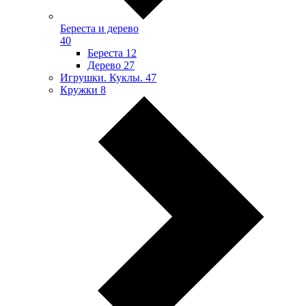
Береста и дерево
40
Береста
12
Дерево
27
Игрушки. Куклы.
47
Кружки
8