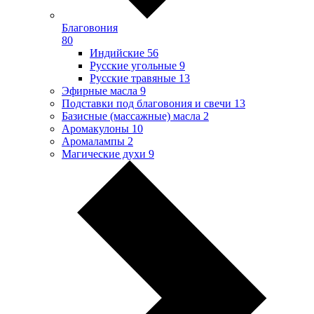
Благовония
80
Индийские
56
Русские угольные
9
Русские травяные
13
Эфирные масла
9
Подставки под благовония и свечи
13
Базисные (массажные) масла
2
Аромакулоны
10
Аромалампы
2
Магические духи
9