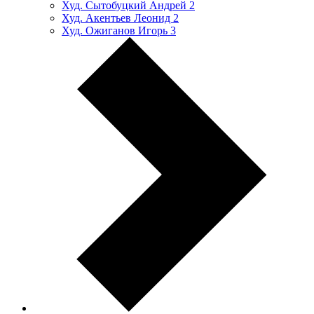
Худ. Сытобуцкий Андрей
2
Худ. Акентьев Леонид
2
Худ. Ожиганов Игорь
3