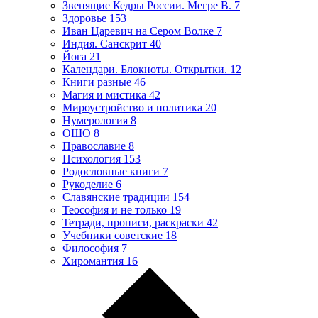
Звенящие Кедры России. Мегре В.
7
Здоровье
153
Иван Царевич на Сером Волке
7
Индия. Санскрит
40
Йога
21
Календари. Блокноты. Открытки.
12
Книги разные
46
Магия и мистика
42
Мироустройство и политика
20
Нумерология
8
ОШО
8
Православие
8
Психология
153
Родословные книги
7
Рукоделие
6
Славянские традиции
154
Теософия и не только
19
Тетради, прописи, раскраски
42
Учебники советские
18
Философия
7
Хиромантия
16