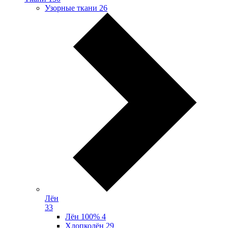
Узорные ткани
26
Лён
33
Лён 100%
4
Хлопколён
29