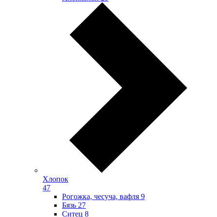
Хлопок
47
Рогожка, чесуча, вафля
9
Бязь
27
Ситец
8