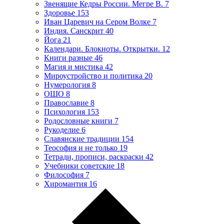
Звенящие Кедры России. Мегре В.
7
Здоровье
153
Иван Царевич на Сером Волке
7
Индия. Санскрит
40
Йога
21
Календари. Блокноты. Открытки.
12
Книги разные
46
Магия и мистика
42
Мироустройство и политика
20
Нумерология
8
ОШО
8
Православие
8
Психология
153
Родословные книги
7
Рукоделие
6
Славянские традиции
154
Теософия и не только
19
Тетради, прописи, раскраски
42
Учебники советские
18
Философия
7
Хиромантия
16