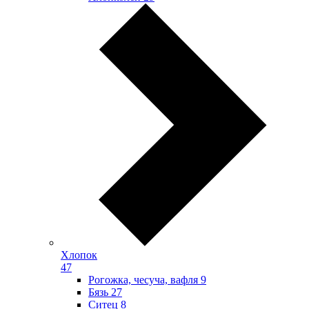
Хлопок
47
Рогожка, чесуча, вафля
9
Бязь
27
Ситец
8