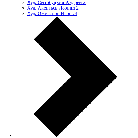
Худ. Сытобуцкий Андрей
2
Худ. Акентьев Леонид
2
Худ. Ожиганов Игорь
3