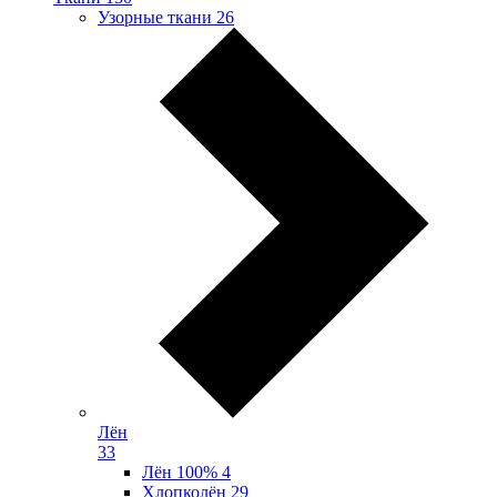
Узорные ткани
26
Лён
33
Лён 100%
4
Хлопколён
29