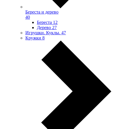
Береста и дерево
40
Береста
12
Дерево
27
Игрушки. Куклы.
47
Кружки
8