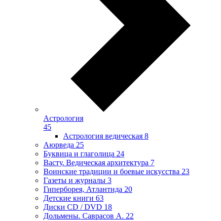
Астрология
45
Астрология ведическая
8
Аюрведа
25
Буквица и глаголица
24
Васту. Ведическая архитектура
7
Воинские традиции и боевые искусства
23
Газеты и журналы
3
Гиперборея, Атлантида
20
Детские книги
63
Диски CD / DVD
18
Дольмены. Саврасов А.
22