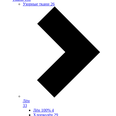
Узорные ткани
26
Лён
33
Лён 100%
4
Хлопколён
29