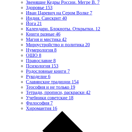
Звенящие Кедры России. Мегре В.
7
Здоровье
153
Иван Царевич на Сером Волке
7
Индия. Санскрит
40
Йога
21
Календари. Блокноты. Открытки.
12
Книги разные
46
Магия и мистика
42
Мироустройство и политика
20
Нумерология
8
ОШО
8
Православие
8
Психология
153
Родословные книги
7
Рукоделие
6
Славянские традиции
154
Теософия и не только
19
Тетради, прописи, раскраски
42
Учебники советские
18
Философия
7
Хиромантия
16