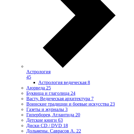
Астрология
45
Астрология ведическая
8
Аюрведа
25
Буквица и глаголица
24
Васту. Ведическая архитектура
7
Воинские традиции и боевые искусства
23
Газеты и журналы
3
Гиперборея, Атлантида
20
Детские книги
63
Диски CD / DVD
18
Дольмены. Саврасов А.
22