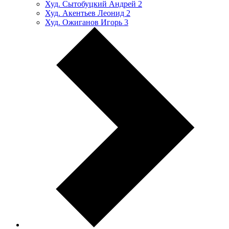
Худ. Сытобуцкий Андрей
2
Худ. Акентьев Леонид
2
Худ. Ожиганов Игорь
3