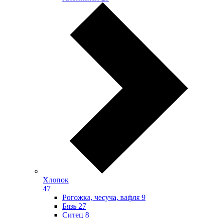
Хлопок
47
Рогожка, чесуча, вафля
9
Бязь
27
Ситец
8