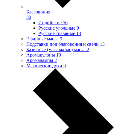
Благовония
80
Индийские
56
Русские угольные
9
Русские травяные
13
Эфирные масла
9
Подставки под благовония и свечи
13
Базисные (массажные) масла
2
Аромакулоны
10
Аромалампы
2
Магические духи
9