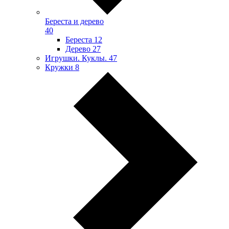
Береста и дерево
40
Береста
12
Дерево
27
Игрушки. Куклы.
47
Кружки
8