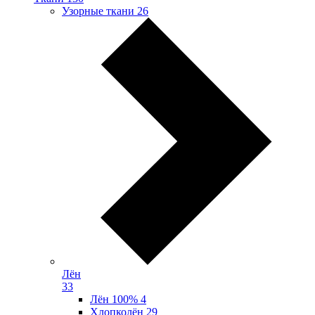
Узорные ткани
26
Лён
33
Лён 100%
4
Хлопколён
29