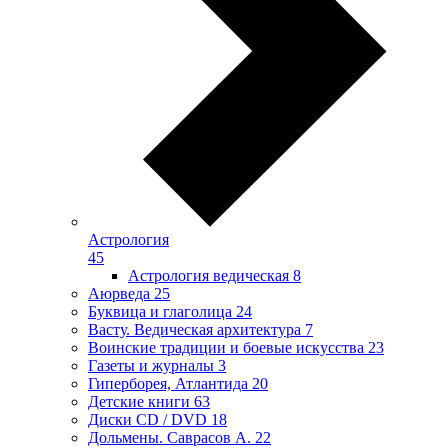
Астрология
45
Астрология ведическая
8
Аюрведа
25
Буквица и глаголица
24
Васту. Ведическая архитектура
7
Воинские традиции и боевые искусства
23
Газеты и журналы
3
Гиперборея, Атлантида
20
Детские книги
63
Диски CD / DVD
18
Дольмены. Саврасов А.
22