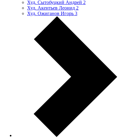
Худ. Сытобуцкий Андрей
2
Худ. Акентьев Леонид
2
Худ. Ожиганов Игорь
3