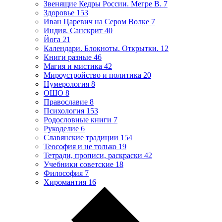
Звенящие Кедры России. Мегре В.
7
Здоровье
153
Иван Царевич на Сером Волке
7
Индия. Санскрит
40
Йога
21
Календари. Блокноты. Открытки.
12
Книги разные
46
Магия и мистика
42
Мироустройство и политика
20
Нумерология
8
ОШО
8
Православие
8
Психология
153
Родословные книги
7
Рукоделие
6
Славянские традиции
154
Теософия и не только
19
Тетради, прописи, раскраски
42
Учебники советские
18
Философия
7
Хиромантия
16