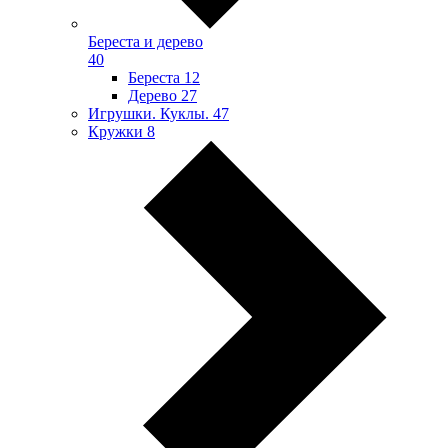
Береста и дерево
40
Береста
12
Дерево
27
Игрушки. Куклы.
47
Кружки
8