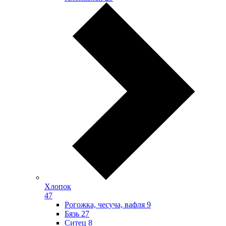
Хлопок
47
Рогожка, чесуча, вафля
9
Бязь
27
Ситец
8