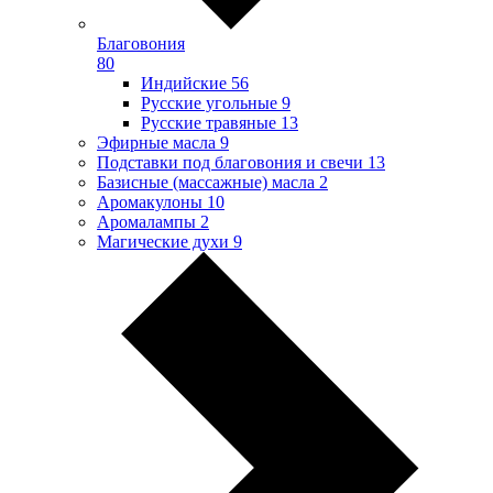
Благовония
80
Индийские
56
Русские угольные
9
Русские травяные
13
Эфирные масла
9
Подставки под благовония и свечи
13
Базисные (массажные) масла
2
Аромакулоны
10
Аромалампы
2
Магические духи
9