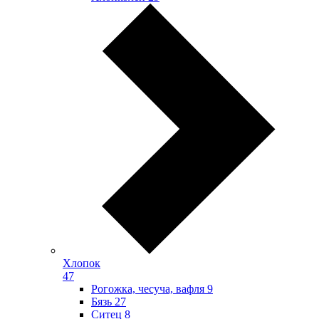
Хлопок
47
Рогожка, чесуча, вафля
9
Бязь
27
Ситец
8