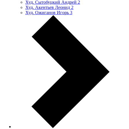
Худ. Сытобуцкий Андрей
2
Худ. Акентьев Леонид
2
Худ. Ожиганов Игорь
3