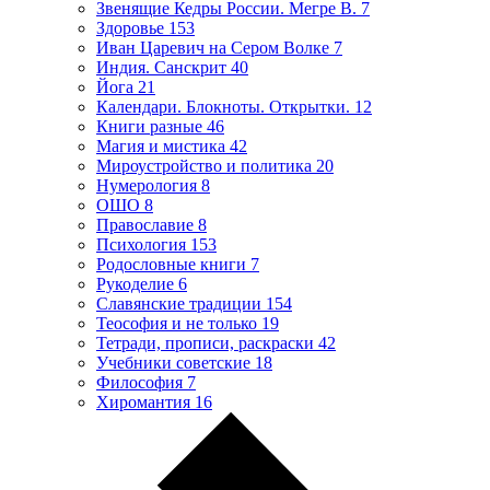
Звенящие Кедры России. Мегре В.
7
Здоровье
153
Иван Царевич на Сером Волке
7
Индия. Санскрит
40
Йога
21
Календари. Блокноты. Открытки.
12
Книги разные
46
Магия и мистика
42
Мироустройство и политика
20
Нумерология
8
ОШО
8
Православие
8
Психология
153
Родословные книги
7
Рукоделие
6
Славянские традиции
154
Теософия и не только
19
Тетради, прописи, раскраски
42
Учебники советские
18
Философия
7
Хиромантия
16