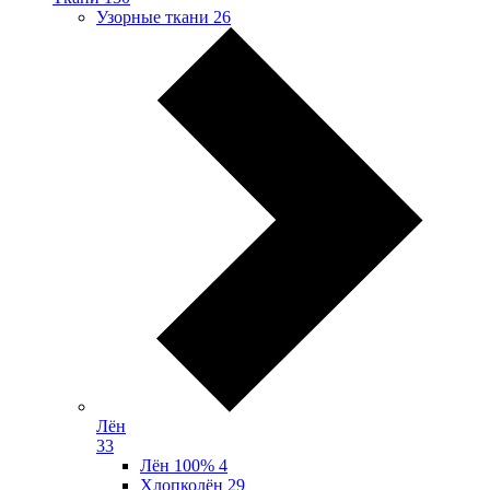
Узорные ткани
26
Лён
33
Лён 100%
4
Хлопколён
29