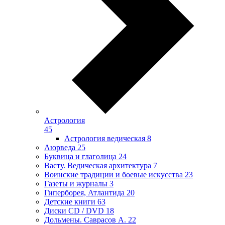
Астрология
45
Астрология ведическая
8
Аюрведа
25
Буквица и глаголица
24
Васту. Ведическая архитектура
7
Воинские традиции и боевые искусства
23
Газеты и журналы
3
Гиперборея, Атлантида
20
Детские книги
63
Диски CD / DVD
18
Дольмены. Саврасов А.
22