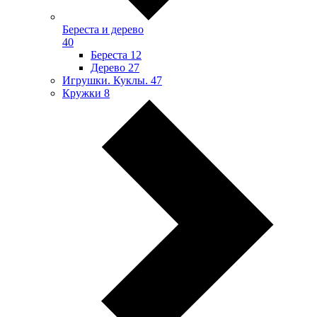
Береста и дерево
40
Береста
12
Дерево
27
Игрушки. Куклы.
47
Кружки
8