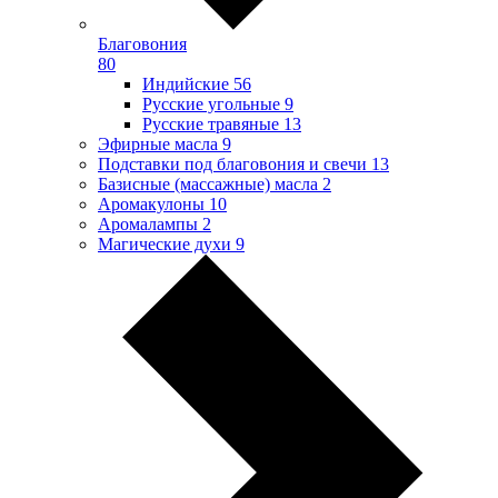
Благовония
80
Индийские
56
Русские угольные
9
Русские травяные
13
Эфирные масла
9
Подставки под благовония и свечи
13
Базисные (массажные) масла
2
Аромакулоны
10
Аромалампы
2
Магические духи
9