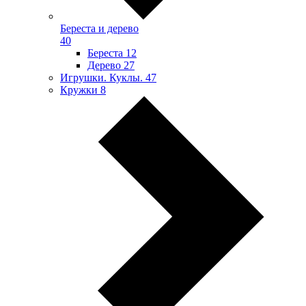
Береста и дерево
40
Береста
12
Дерево
27
Игрушки. Куклы.
47
Кружки
8