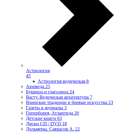
Астрология
45
Астрология ведическая
8
Аюрведа
25
Буквица и глаголица
24
Васту. Ведическая архитектура
7
Воинские традиции и боевые искусства
23
Газеты и журналы
3
Гиперборея, Атлантида
20
Детские книги
63
Диски CD / DVD
18
Дольмены. Саврасов А.
22