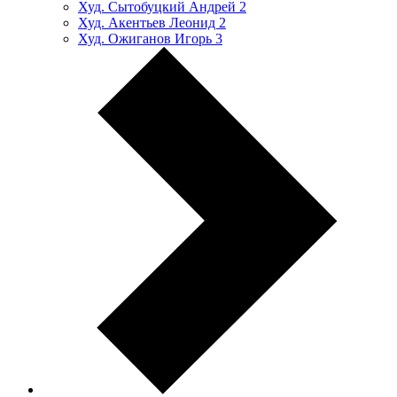
Худ. Сытобуцкий Андрей
2
Худ. Акентьев Леонид
2
Худ. Ожиганов Игорь
3