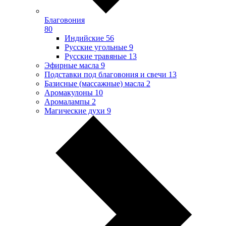
Благовония
80
Индийские
56
Русские угольные
9
Русские травяные
13
Эфирные масла
9
Подставки под благовония и свечи
13
Базисные (массажные) масла
2
Аромакулоны
10
Аромалампы
2
Магические духи
9