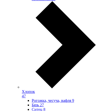
Хлопок
47
Рогожка, чесуча, вафля
9
Бязь
27
Ситец
8