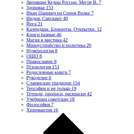
Звенящие Кедры России. Мегре В.
7
Здоровье
153
Иван Царевич на Сером Волке
7
Индия. Санскрит
40
Йога
21
Календари. Блокноты. Открытки.
12
Книги разные
46
Магия и мистика
42
Мироустройство и политика
20
Нумерология
8
ОШО
8
Православие
8
Психология
153
Родословные книги
7
Рукоделие
6
Славянские традиции
154
Теософия и не только
19
Тетради, прописи, раскраски
42
Учебники советские
18
Философия
7
Хиромантия
16