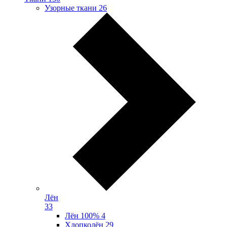
Узорные ткани
26
Лён
33
Лён 100%
4
Хлопколён
29