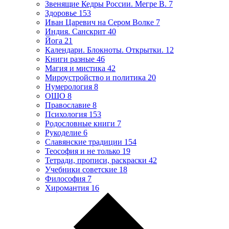
Звенящие Кедры России. Мегре В.
7
Здоровье
153
Иван Царевич на Сером Волке
7
Индия. Санскрит
40
Йога
21
Календари. Блокноты. Открытки.
12
Книги разные
46
Магия и мистика
42
Мироустройство и политика
20
Нумерология
8
ОШО
8
Православие
8
Психология
153
Родословные книги
7
Рукоделие
6
Славянские традиции
154
Теософия и не только
19
Тетради, прописи, раскраски
42
Учебники советские
18
Философия
7
Хиромантия
16