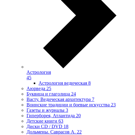
Астрология
45
Астрология ведическая
8
Аюрведа
25
Буквица и глаголица
24
Васту. Ведическая архитектура
7
Воинские традиции и боевые искусства
23
Газеты и журналы
3
Гиперборея, Атлантида
20
Детские книги
63
Диски CD / DVD
18
Дольмены. Саврасов А.
22