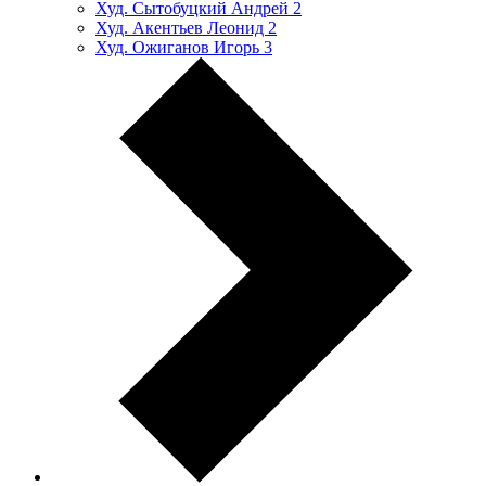
Худ. Сытобуцкий Андрей
2
Худ. Акентьев Леонид
2
Худ. Ожиганов Игорь
3