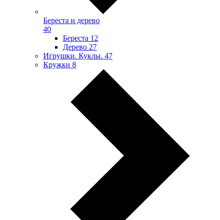
Береста и дерево
40
Береста
12
Дерево
27
Игрушки. Куклы.
47
Кружки
8