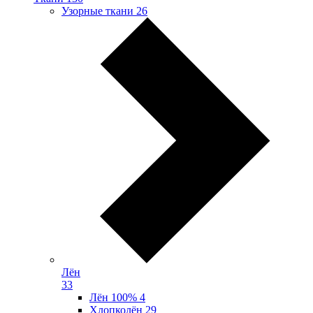
Узорные ткани
26
Лён
33
Лён 100%
4
Хлопколён
29