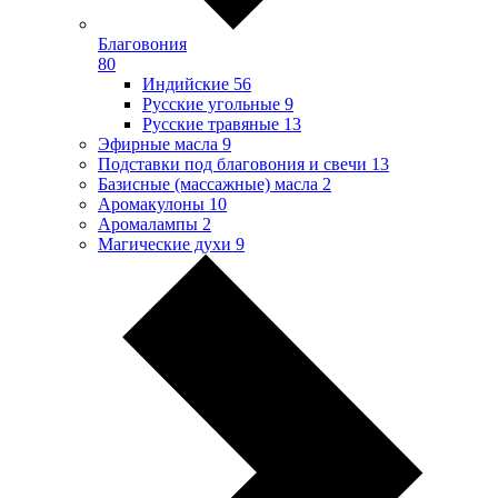
Благовония
80
Индийские
56
Русские угольные
9
Русские травяные
13
Эфирные масла
9
Подставки под благовония и свечи
13
Базисные (массажные) масла
2
Аромакулоны
10
Аромалампы
2
Магические духи
9