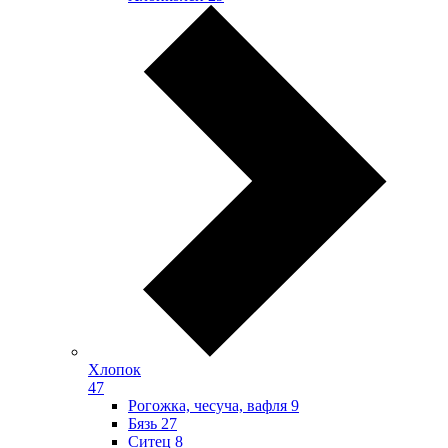
Хлопок
47
Рогожка, чесуча, вафля
9
Бязь
27
Ситец
8