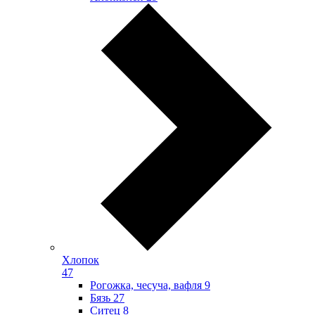
Хлопок
47
Рогожка, чесуча, вафля
9
Бязь
27
Ситец
8