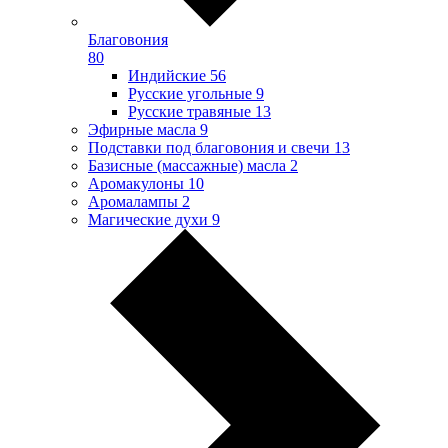
Благовония
80
Индийские
56
Русские угольные
9
Русские травяные
13
Эфирные масла
9
Подставки под благовония и свечи
13
Базисные (массажные) масла
2
Аромакулоны
10
Аромалампы
2
Магические духи
9