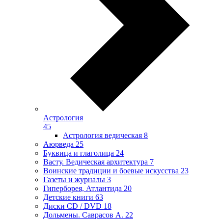
Астрология
45
Астрология ведическая
8
Аюрведа
25
Буквица и глаголица
24
Васту. Ведическая архитектура
7
Воинские традиции и боевые искусства
23
Газеты и журналы
3
Гиперборея, Атлантида
20
Детские книги
63
Диски CD / DVD
18
Дольмены. Саврасов А.
22