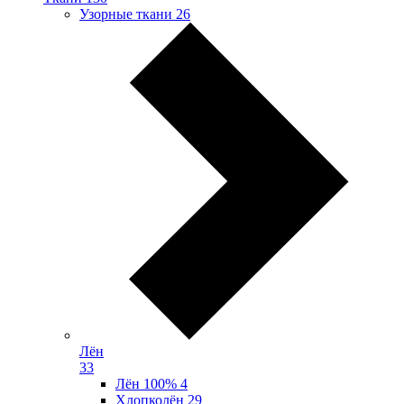
Узорные ткани
26
Лён
33
Лён 100%
4
Хлопколён
29