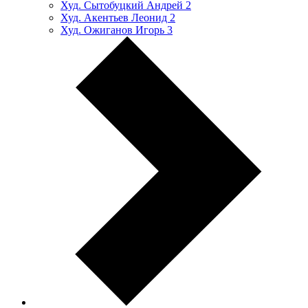
Худ. Сытобуцкий Андрей
2
Худ. Акентьев Леонид
2
Худ. Ожиганов Игорь
3