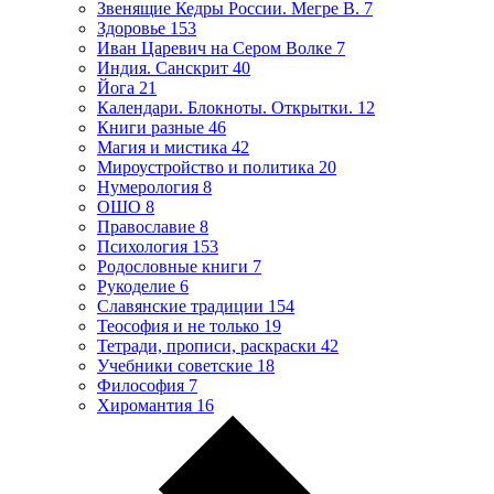
Звенящие Кедры России. Мегре В.
7
Здоровье
153
Иван Царевич на Сером Волке
7
Индия. Санскрит
40
Йога
21
Календари. Блокноты. Открытки.
12
Книги разные
46
Магия и мистика
42
Мироустройство и политика
20
Нумерология
8
ОШО
8
Православие
8
Психология
153
Родословные книги
7
Рукоделие
6
Славянские традиции
154
Теософия и не только
19
Тетради, прописи, раскраски
42
Учебники советские
18
Философия
7
Хиромантия
16