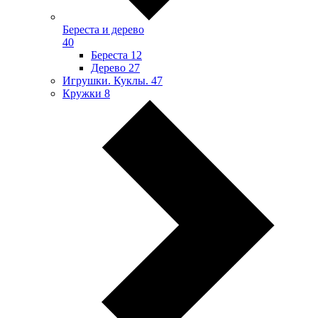
Береста и дерево
40
Береста
12
Дерево
27
Игрушки. Куклы.
47
Кружки
8