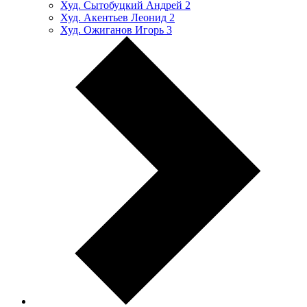
Худ. Сытобуцкий Андрей
2
Худ. Акентьев Леонид
2
Худ. Ожиганов Игорь
3