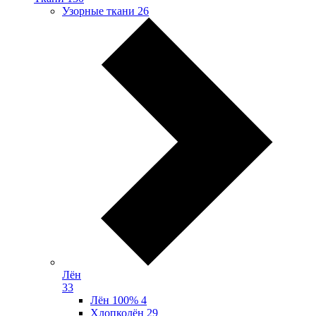
Узорные ткани
26
Лён
33
Лён 100%
4
Хлопколён
29