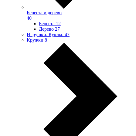
Береста и дерево
40
Береста
12
Дерево
27
Игрушки. Куклы.
47
Кружки
8