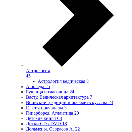
Астрология
45
Астрология ведическая
8
Аюрведа
25
Буквица и глаголица
24
Васту. Ведическая архитектура
7
Воинские традиции и боевые искусства
23
Газеты и журналы
3
Гиперборея, Атлантида
20
Детские книги
63
Диски CD / DVD
18
Дольмены. Саврасов А.
22