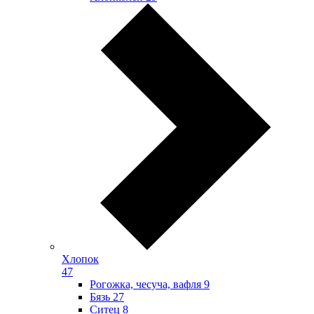
Хлопок
47
Рогожка, чесуча, вафля
9
Бязь
27
Ситец
8