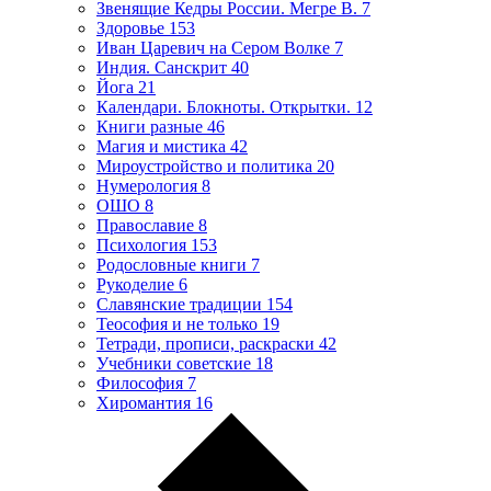
Звенящие Кедры России. Мегре В.
7
Здоровье
153
Иван Царевич на Сером Волке
7
Индия. Санскрит
40
Йога
21
Календари. Блокноты. Открытки.
12
Книги разные
46
Магия и мистика
42
Мироустройство и политика
20
Нумерология
8
ОШО
8
Православие
8
Психология
153
Родословные книги
7
Рукоделие
6
Славянские традиции
154
Теософия и не только
19
Тетради, прописи, раскраски
42
Учебники советские
18
Философия
7
Хиромантия
16