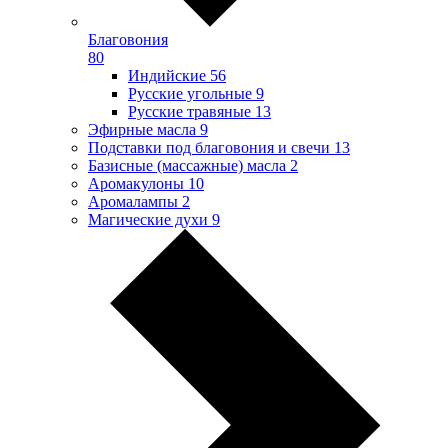
Благовония
80
Индийские
56
Русские угольные
9
Русские травяные
13
Эфирные масла
9
Подставки под благовония и свечи
13
Базисные (массажные) масла
2
Аромакулоны
10
Аромалампы
2
Магические духи
9