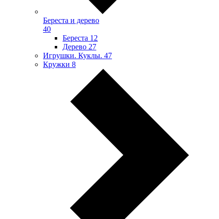
Береста и дерево
40
Береста
12
Дерево
27
Игрушки. Куклы.
47
Кружки
8