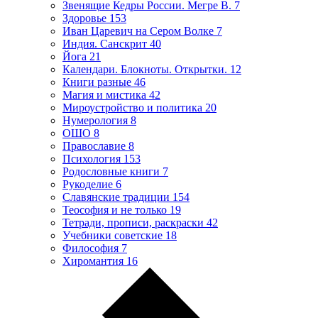
Звенящие Кедры России. Мегре В.
7
Здоровье
153
Иван Царевич на Сером Волке
7
Индия. Санскрит
40
Йога
21
Календари. Блокноты. Открытки.
12
Книги разные
46
Магия и мистика
42
Мироустройство и политика
20
Нумерология
8
ОШО
8
Православие
8
Психология
153
Родословные книги
7
Рукоделие
6
Славянские традиции
154
Теософия и не только
19
Тетради, прописи, раскраски
42
Учебники советские
18
Философия
7
Хиромантия
16