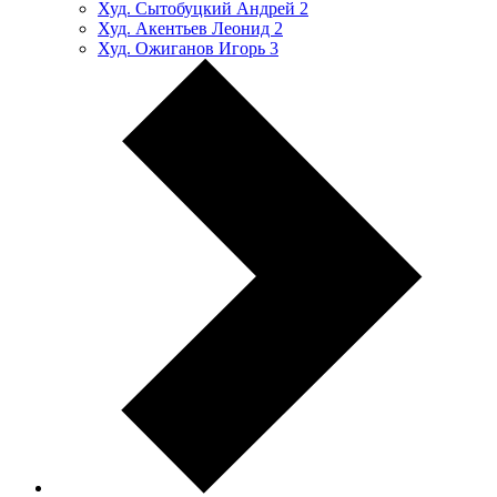
Худ. Сытобуцкий Андрей
2
Худ. Акентьев Леонид
2
Худ. Ожиганов Игорь
3