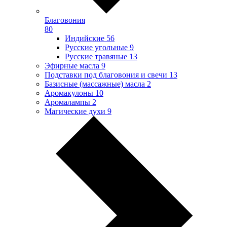
Благовония
80
Индийские
56
Русские угольные
9
Русские травяные
13
Эфирные масла
9
Подставки под благовония и свечи
13
Базисные (массажные) масла
2
Аромакулоны
10
Аромалампы
2
Магические духи
9