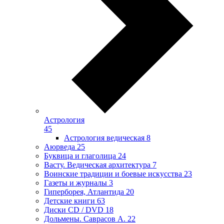
Астрология
45
Астрология ведическая
8
Аюрведа
25
Буквица и глаголица
24
Васту. Ведическая архитектура
7
Воинские традиции и боевые искусства
23
Газеты и журналы
3
Гиперборея, Атлантида
20
Детские книги
63
Диски CD / DVD
18
Дольмены. Саврасов А.
22