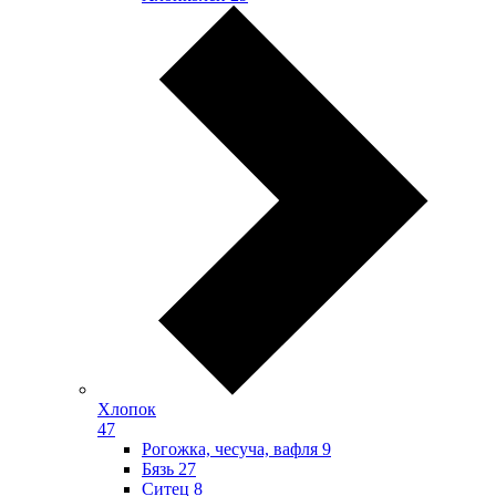
Хлопок
47
Рогожка, чесуча, вафля
9
Бязь
27
Ситец
8