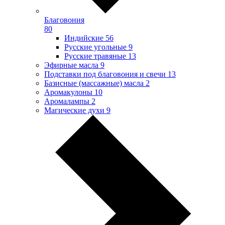
Благовония
80
Индийские
56
Русские угольные
9
Русские травяные
13
Эфирные масла
9
Подставки под благовония и свечи
13
Базисные (массажные) масла
2
Аромакулоны
10
Аромалампы
2
Магические духи
9