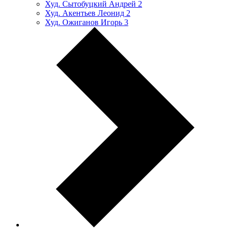
Худ. Сытобуцкий Андрей
2
Худ. Акентьев Леонид
2
Худ. Ожиганов Игорь
3