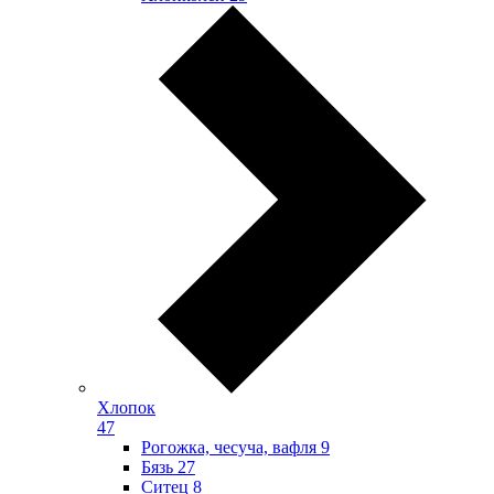
Хлопок
47
Рогожка, чесуча, вафля
9
Бязь
27
Ситец
8