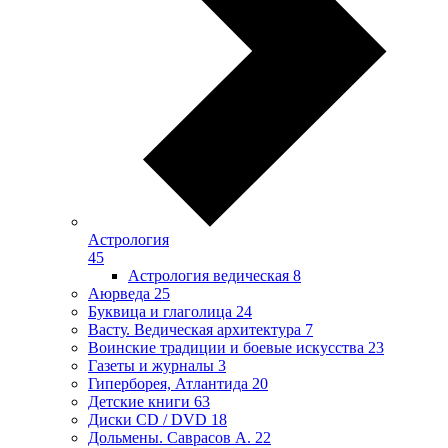
Астрология
45
Астрология ведическая
8
Аюрведа
25
Буквица и глаголица
24
Васту. Ведическая архитектура
7
Воинские традиции и боевые искусства
23
Газеты и журналы
3
Гиперборея, Атлантида
20
Детские книги
63
Диски CD / DVD
18
Дольмены. Саврасов А.
22