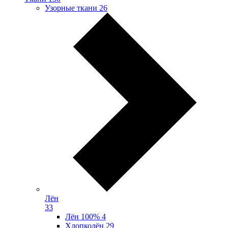
Узорные ткани
26
Лён
33
Лён 100%
4
Хлопколён
29