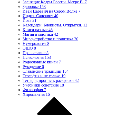
Звенящие Кедры России. Мегре В.
7
Здоровье
153
Иван Царевич на Сером Волке
7
Индия. Санскрит
40
Йога
21
Календари. Блокноты. Открытки.
12
Книги разные
46
Магия и мистика
42
Мироустройство и политика
20
Нумерология
8
ОШО
8
Православие
8
Психология
153
Родословные книги
7
Рукоделие
6
Славянские традиции
154
Теософия и не только
19
Тетради, прописи, раскраски
42
Учебники советские
18
Философия
7
Хиромантия
16