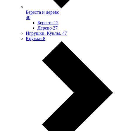
Береста и дерево
40
Береста
12
Дерево
27
Игрушки. Куклы.
47
Кружки
8