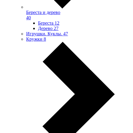
Береста и дерево
40
Береста
12
Дерево
27
Игрушки. Куклы.
47
Кружки
8