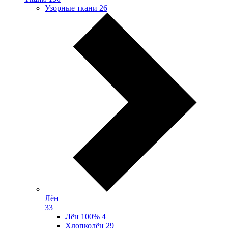
Узорные ткани
26
Лён
33
Лён 100%
4
Хлопколён
29