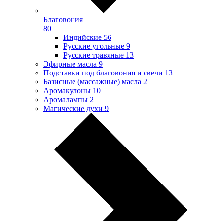
Благовония
80
Индийские
56
Русские угольные
9
Русские травяные
13
Эфирные масла
9
Подставки под благовония и свечи
13
Базисные (массажные) масла
2
Аромакулоны
10
Аромалампы
2
Магические духи
9