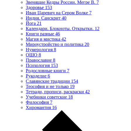
Звенящие Кедры России. Мегре В.
7
Здоровье
153
Иван Царевич на Сером Волке
7
Индия. Санскрит
40
Йога
21
Календари. Блокноты. Открытки.
12
Книги разные
46
Магия и мистика
42
Мироустройство и политика
20
Нумерология
8
ОШО
8
Православие
8
Психология
153
Родословные книги
7
Рукоделие
6
Славянские традиции
154
Теософия и не только
19
Тетради, прописи, раскраски
42
Учебники советские
18
Философия
7
Хиромантия
16