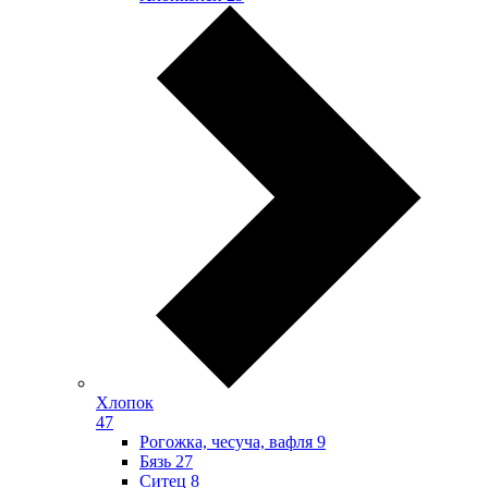
Хлопок
47
Рогожка, чесуча, вафля
9
Бязь
27
Ситец
8