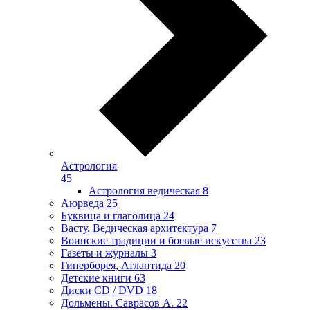
Астрология
45
Астрология ведическая
8
Аюрведа
25
Буквица и глаголица
24
Васту. Ведическая архитектура
7
Воинские традиции и боевые искусства
23
Газеты и журналы
3
Гиперборея, Атлантида
20
Детские книги
63
Диски CD / DVD
18
Дольмены. Саврасов А.
22