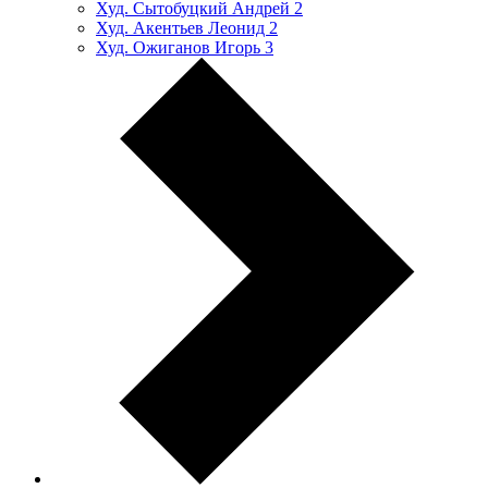
Худ. Сытобуцкий Андрей
2
Худ. Акентьев Леонид
2
Худ. Ожиганов Игорь
3