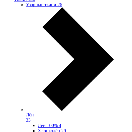
Узорные ткани
26
Лён
33
Лён 100%
4
Хлопколён
29