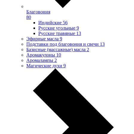
Благовония
80
Индийские
56
Русские угольные
9
Русские травяные
13
Эфирные масла
9
Подставки под благовония и свечи
13
Базисные (массажные) масла
2
Аромакулоны
10
Аромалампы
2
Магические духи
9