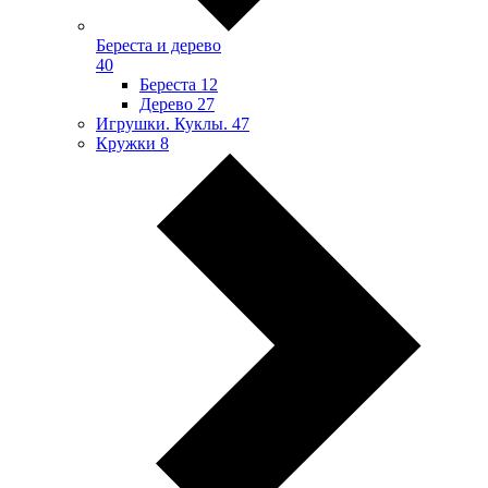
Береста и дерево
40
Береста
12
Дерево
27
Игрушки. Куклы.
47
Кружки
8