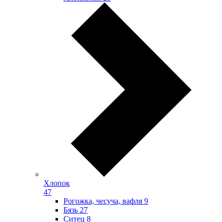
Хлопок
47
Рогожка, чесуча, вафля
9
Бязь
27
Ситец
8