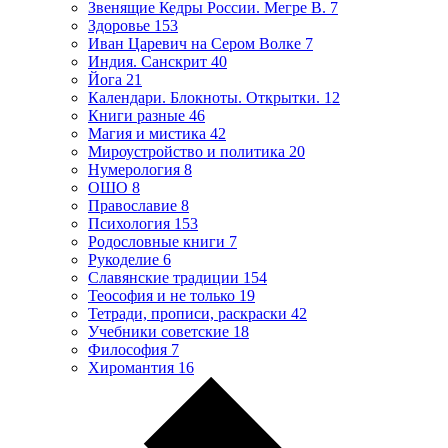
Звенящие Кедры России. Мегре В.
7
Здоровье
153
Иван Царевич на Сером Волке
7
Индия. Санскрит
40
Йога
21
Календари. Блокноты. Открытки.
12
Книги разные
46
Магия и мистика
42
Мироустройство и политика
20
Нумерология
8
ОШО
8
Православие
8
Психология
153
Родословные книги
7
Рукоделие
6
Славянские традиции
154
Теософия и не только
19
Тетради, прописи, раскраски
42
Учебники советские
18
Философия
7
Хиромантия
16