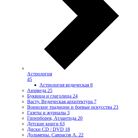
Астрология
45
Астрология ведическая
8
Аюрведа
25
Буквица и глаголица
24
Васту. Ведическая архитектура
7
Воинские традиции и боевые искусства
23
Газеты и журналы
3
Гиперборея, Атлантида
20
Детские книги
63
Диски CD / DVD
18
Дольмены. Саврасов А.
22