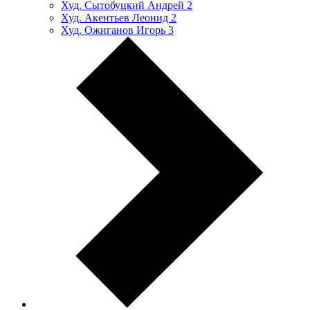
Худ. Сытобуцкий Андрей
2
Худ. Акентьев Леонид
2
Худ. Ожиганов Игорь
3