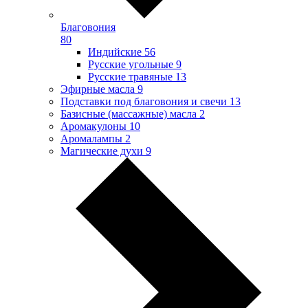
Благовония
80
Индийские
56
Русские угольные
9
Русские травяные
13
Эфирные масла
9
Подставки под благовония и свечи
13
Базисные (массажные) масла
2
Аромакулоны
10
Аромалампы
2
Магические духи
9