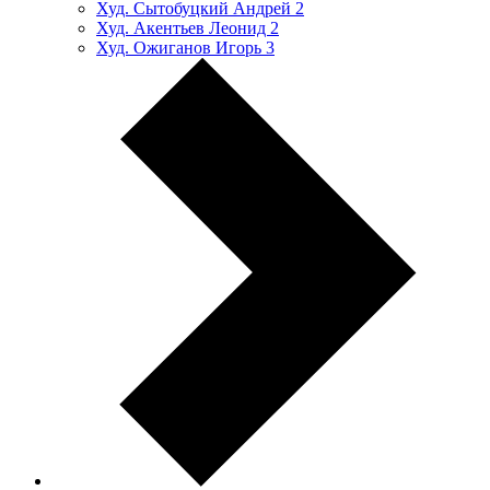
Худ. Сытобуцкий Андрей
2
Худ. Акентьев Леонид
2
Худ. Ожиганов Игорь
3