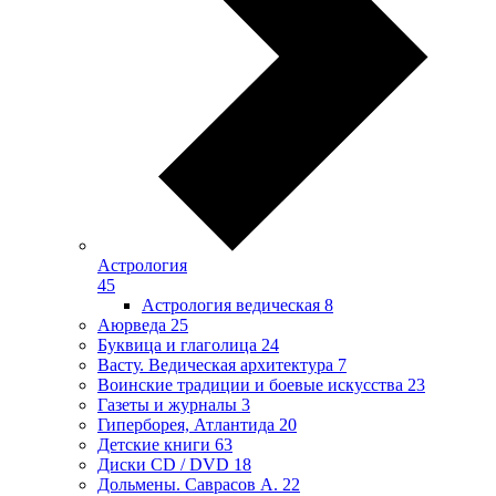
Астрология
45
Астрология ведическая
8
Аюрведа
25
Буквица и глаголица
24
Васту. Ведическая архитектура
7
Воинские традиции и боевые искусства
23
Газеты и журналы
3
Гиперборея, Атлантида
20
Детские книги
63
Диски CD / DVD
18
Дольмены. Саврасов А.
22