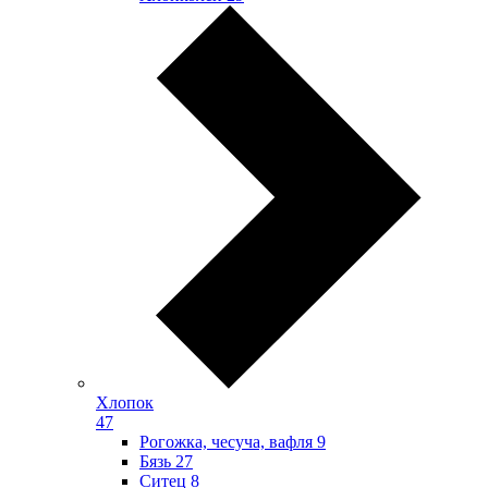
Хлопок
47
Рогожка, чесуча, вафля
9
Бязь
27
Ситец
8