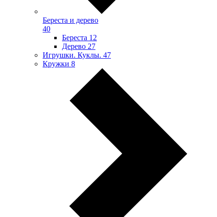
Береста и дерево
40
Береста
12
Дерево
27
Игрушки. Куклы.
47
Кружки
8