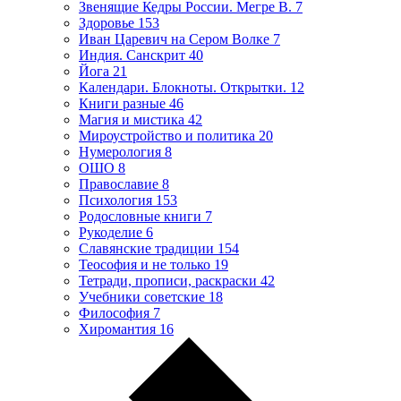
Звенящие Кедры России. Мегре В.
7
Здоровье
153
Иван Царевич на Сером Волке
7
Индия. Санскрит
40
Йога
21
Календари. Блокноты. Открытки.
12
Книги разные
46
Магия и мистика
42
Мироустройство и политика
20
Нумерология
8
ОШО
8
Православие
8
Психология
153
Родословные книги
7
Рукоделие
6
Славянские традиции
154
Теософия и не только
19
Тетради, прописи, раскраски
42
Учебники советские
18
Философия
7
Хиромантия
16