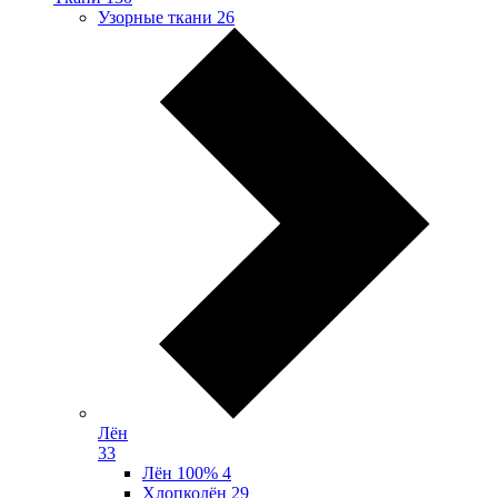
Узорные ткани
26
Лён
33
Лён 100%
4
Хлопколён
29