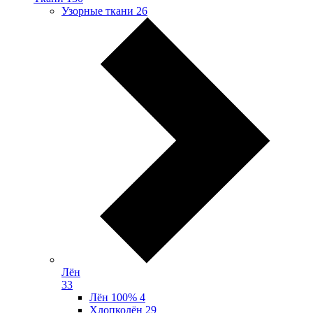
Узорные ткани
26
Лён
33
Лён 100%
4
Хлопколён
29