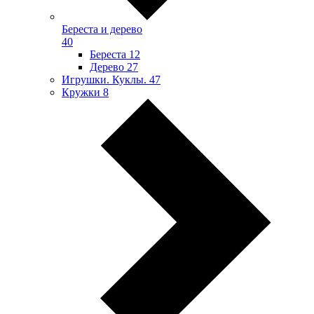
Береста и дерево
40
Береста
12
Дерево
27
Игрушки. Куклы.
47
Кружки
8