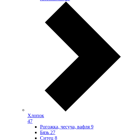
Хлопок
47
Рогожка, чесуча, вафля
9
Бязь
27
Ситец
8