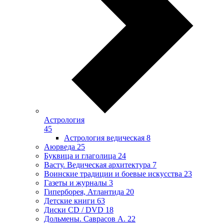
Астрология
45
Астрология ведическая
8
Аюрведа
25
Буквица и глаголица
24
Васту. Ведическая архитектура
7
Воинские традиции и боевые искусства
23
Газеты и журналы
3
Гиперборея, Атлантида
20
Детские книги
63
Диски CD / DVD
18
Дольмены. Саврасов А.
22