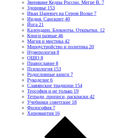
Звенящие Кедры России. Мегре В.
7
Здоровье
153
Иван Царевич на Сером Волке
7
Индия. Санскрит
40
Йога
21
Календари. Блокноты. Открытки.
12
Книги разные
46
Магия и мистика
42
Мироустройство и политика
20
Нумерология
8
ОШО
8
Православие
8
Психология
153
Родословные книги
7
Рукоделие
6
Славянские традиции
154
Теософия и не только
19
Тетради, прописи, раскраски
42
Учебники советские
18
Философия
7
Хиромантия
16