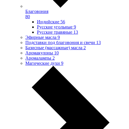
Благовония
80
Индийские
56
Русские угольные
9
Русские травяные
13
Эфирные масла
9
Подставки под благовония и свечи
13
Базисные (массажные) масла
2
Аромакулоны
10
Аромалампы
2
Магические духи
9