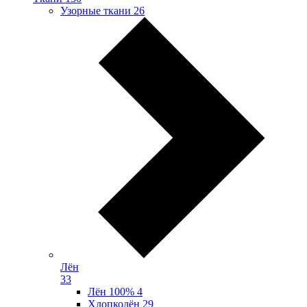
Узорные ткани
26
Лён
33
Лён 100%
4
Хлопколён
29