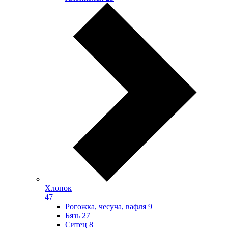
Хлопок
47
Рогожка, чесуча, вафля
9
Бязь
27
Ситец
8