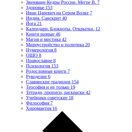
Звенящие Кедры России. Мегре В.
7
Здоровье
153
Иван Царевич на Сером Волке
7
Индия. Санскрит
40
Йога
21
Календари. Блокноты. Открытки.
12
Книги разные
46
Магия и мистика
42
Мироустройство и политика
20
Нумерология
8
ОШО
8
Православие
8
Психология
153
Родословные книги
7
Рукоделие
6
Славянские традиции
154
Теософия и не только
19
Тетради, прописи, раскраски
42
Учебники советские
18
Философия
7
Хиромантия
16