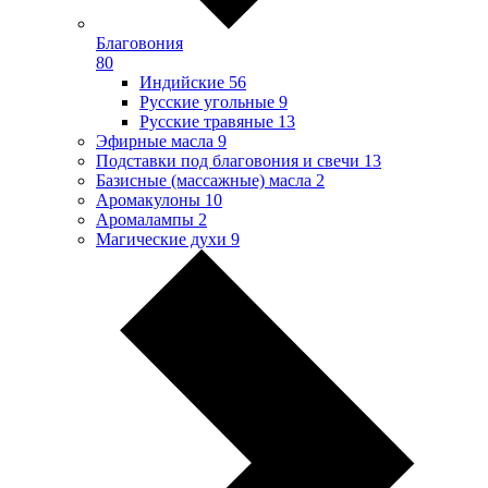
Благовония
80
Индийские
56
Русские угольные
9
Русские травяные
13
Эфирные масла
9
Подставки под благовония и свечи
13
Базисные (массажные) масла
2
Аромакулоны
10
Аромалампы
2
Магические духи
9