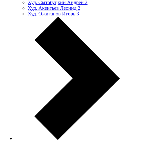
Худ. Сытобуцкий Андрей
2
Худ. Акентьев Леонид
2
Худ. Ожиганов Игорь
3