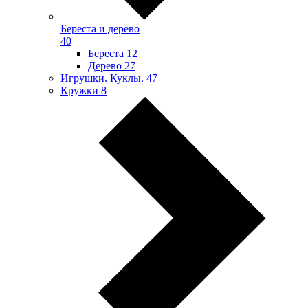
Береста и дерево
40
Береста
12
Дерево
27
Игрушки. Куклы.
47
Кружки
8