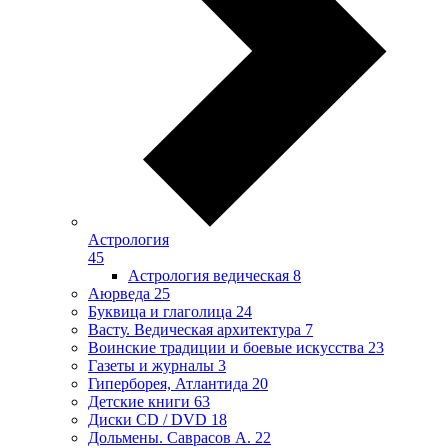
Астрология
45
Астрология ведическая
8
Аюрведа
25
Буквица и глаголица
24
Васту. Ведическая архитектура
7
Воинские традиции и боевые искусства
23
Газеты и журналы
3
Гиперборея, Атлантида
20
Детские книги
63
Диски CD / DVD
18
Дольмены. Саврасов А.
22