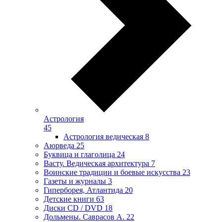
Астрология
45
Астрология ведическая
8
Аюрведа
25
Буквица и глаголица
24
Васту. Ведическая архитектура
7
Воинские традиции и боевые искусства
23
Газеты и журналы
3
Гиперборея, Атлантида
20
Детские книги
63
Диски CD / DVD
18
Дольмены. Саврасов А.
22