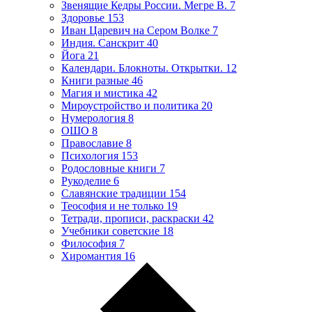
Звенящие Кедры России. Мегре В.
7
Здоровье
153
Иван Царевич на Сером Волке
7
Индия. Санскрит
40
Йога
21
Календари. Блокноты. Открытки.
12
Книги разные
46
Магия и мистика
42
Мироустройство и политика
20
Нумерология
8
ОШО
8
Православие
8
Психология
153
Родословные книги
7
Рукоделие
6
Славянские традиции
154
Теософия и не только
19
Тетради, прописи, раскраски
42
Учебники советские
18
Философия
7
Хиромантия
16