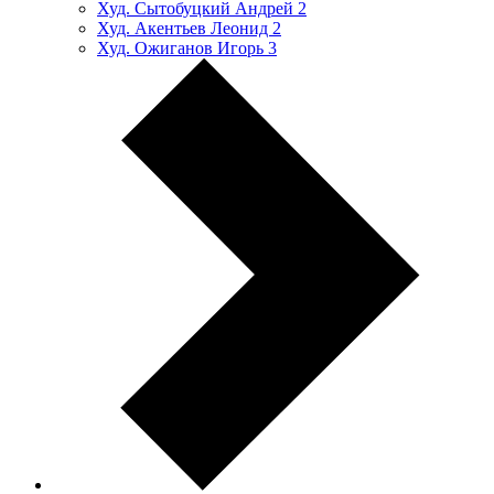
Худ. Сытобуцкий Андрей
2
Худ. Акентьев Леонид
2
Худ. Ожиганов Игорь
3