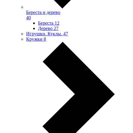
Береста и дерево
40
Береста
12
Дерево
27
Игрушки. Куклы.
47
Кружки
8