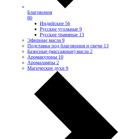
Благовония
80
Индийские
56
Русские угольные
9
Русские травяные
13
Эфирные масла
9
Подставки под благовония и свечи
13
Базисные (массажные) масла
2
Аромакулоны
10
Аромалампы
2
Магические духи
9