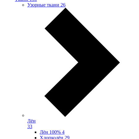
Узорные ткани
26
Лён
33
Лён 100%
4
Хлопколён
29