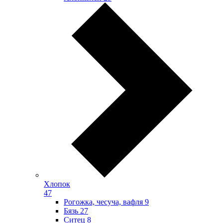
Хлопок
47
Рогожка, чесуча, вафля
9
Бязь
27
Ситец
8