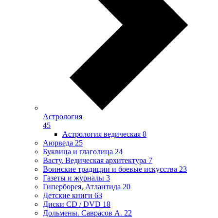
Астрология
45
Астрология ведическая
8
Аюрведа
25
Буквица и глаголица
24
Васту. Ведическая архитектура
7
Воинские традиции и боевые искусства
23
Газеты и журналы
3
Гиперборея, Атлантида
20
Детские книги
63
Диски CD / DVD
18
Дольмены. Саврасов А.
22