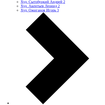
Худ. Сытобуцкий Андрей
2
Худ. Акентьев Леонид
2
Худ. Ожиганов Игорь
3