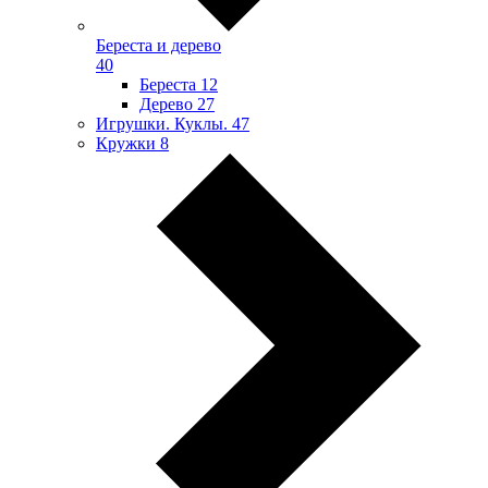
Береста и дерево
40
Береста
12
Дерево
27
Игрушки. Куклы.
47
Кружки
8