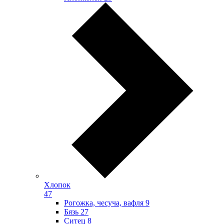
Хлопок
47
Рогожка, чесуча, вафля
9
Бязь
27
Ситец
8