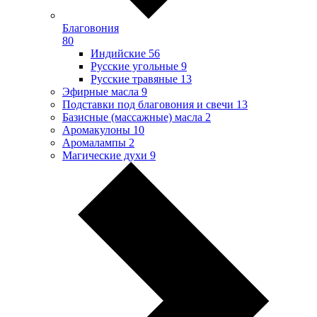
Благовония
80
Индийские
56
Русские угольные
9
Русские травяные
13
Эфирные масла
9
Подставки под благовония и свечи
13
Базисные (массажные) масла
2
Аромакулоны
10
Аромалампы
2
Магические духи
9