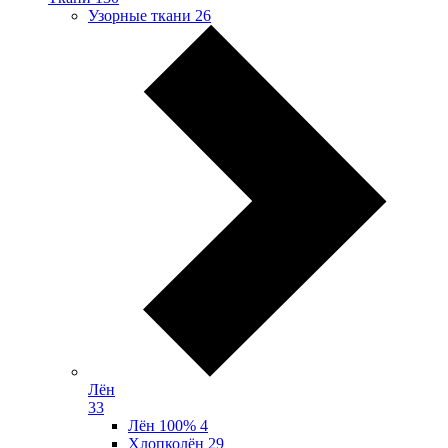
Узорные ткани
26
Лён
33
Лён 100%
4
Хлопколён
29