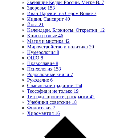
Звенящие Кедры России. Мегре В.
7
Здоровье
153
Иван Царевич на Сером Волке
7
Индия. Санскрит
40
Йога
21
Календари. Блокноты. Открытки.
12
Книги разные
46
Магия и мистика
42
Мироустройство и политика
20
Нумерология
8
ОШО
8
Православие
8
Психология
153
Родословные книги
7
Рукоделие
6
Славянские традиции
154
Теософия и не только
19
Тетради, прописи, раскраски
42
Учебники советские
18
Философия
7
Хиромантия
16