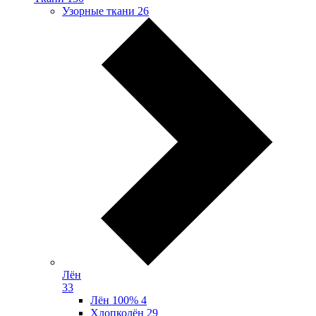
Узорные ткани
26
Лён
33
Лён 100%
4
Хлопколён
29