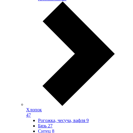
Хлопок
47
Рогожка, чесуча, вафля
9
Бязь
27
Ситец
8