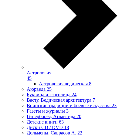
Астрология
45
Астрология ведическая
8
Аюрведа
25
Буквица и глаголица
24
Васту. Ведическая архитектура
7
Воинские традиции и боевые искусства
23
Газеты и журналы
3
Гиперборея, Атлантида
20
Детские книги
63
Диски CD / DVD
18
Дольмены. Саврасов А.
22