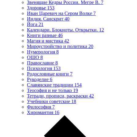
Звенящие Кедры России. Мегре В.
7
Здоровье
153
Иван Царевич на Сером Волке
7
Индия. Санскрит
40
Йога
21
Календари. Блокноты. Открытки.
12
Книги разные
46
Магия и мистика
42
Мироустройство и политика
20
Нумерология
8
ОШО
8
Православие
8
Психология
153
Родословные книги
7
Рукоделие
6
Славянские традиции
154
Теософия и не только
19
Тетради, прописи, раскраски
42
Учебники советские
18
Философия
7
Хиромантия
16