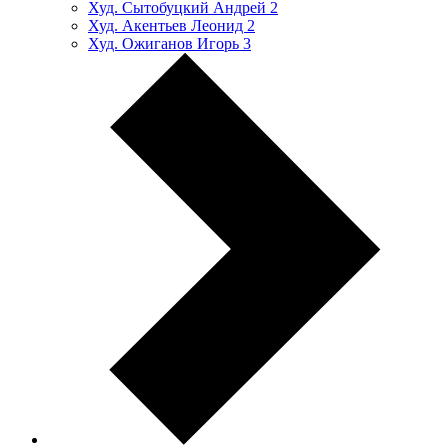
Худ. Сытобуцкий Андрей
2
Худ. Акентьев Леонид
2
Худ. Ожиганов Игорь
3