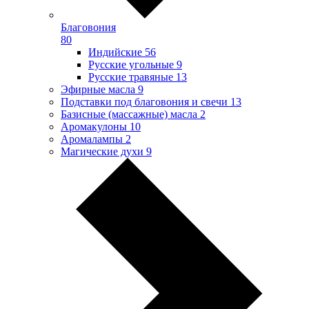
Благовония
80
Индийские
56
Русские угольные
9
Русские травяные
13
Эфирные масла
9
Подставки под благовония и свечи
13
Базисные (массажные) масла
2
Аромакулоны
10
Аромалампы
2
Магические духи
9