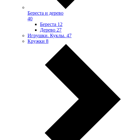
Береста и дерево
40
Береста
12
Дерево
27
Игрушки. Куклы.
47
Кружки
8