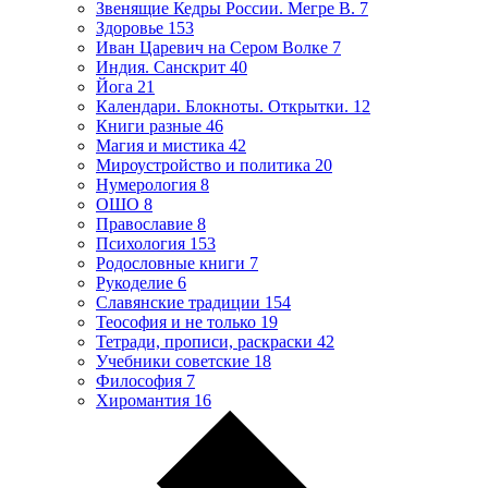
Звенящие Кедры России. Мегре В.
7
Здоровье
153
Иван Царевич на Сером Волке
7
Индия. Санскрит
40
Йога
21
Календари. Блокноты. Открытки.
12
Книги разные
46
Магия и мистика
42
Мироустройство и политика
20
Нумерология
8
ОШО
8
Православие
8
Психология
153
Родословные книги
7
Рукоделие
6
Славянские традиции
154
Теософия и не только
19
Тетради, прописи, раскраски
42
Учебники советские
18
Философия
7
Хиромантия
16