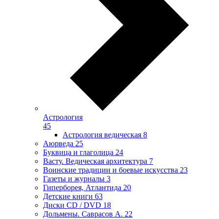
Астрология
45
Астрология ведическая
8
Аюрведа
25
Буквица и глаголица
24
Васту. Ведическая архитектура
7
Воинские традиции и боевые искусства
23
Газеты и журналы
3
Гиперборея, Атлантида
20
Детские книги
63
Диски CD / DVD
18
Дольмены. Саврасов А.
22