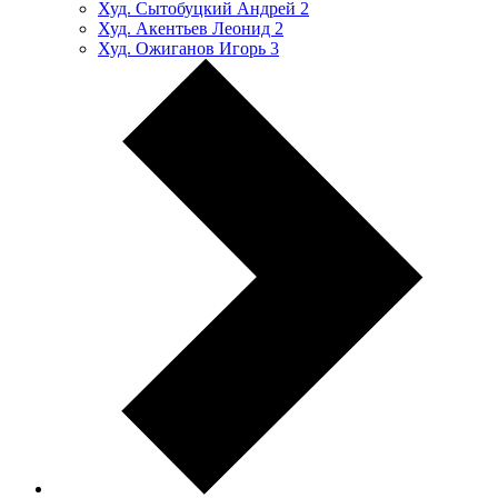
Худ. Сытобуцкий Андрей
2
Худ. Акентьев Леонид
2
Худ. Ожиганов Игорь
3