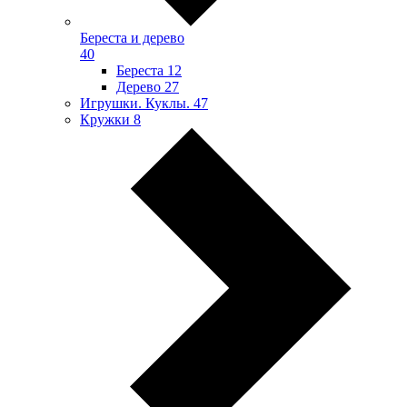
Береста и дерево
40
Береста
12
Дерево
27
Игрушки. Куклы.
47
Кружки
8