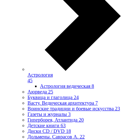
Астрология
45
Астрология ведическая
8
Аюрведа
25
Буквица и глаголица
24
Васту. Ведическая архитектура
7
Воинские традиции и боевые искусства
23
Газеты и журналы
3
Гиперборея, Атлантида
20
Детские книги
63
Диски CD / DVD
18
Дольмены. Саврасов А.
22