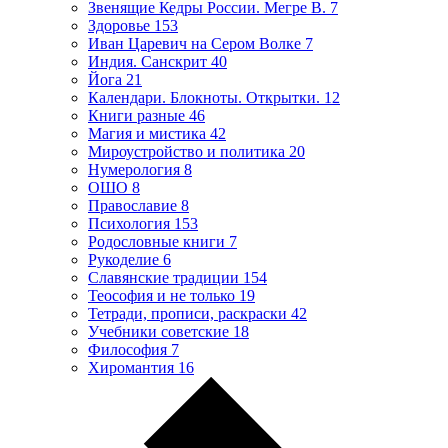
Звенящие Кедры России. Мегре В.
7
Здоровье
153
Иван Царевич на Сером Волке
7
Индия. Санскрит
40
Йога
21
Календари. Блокноты. Открытки.
12
Книги разные
46
Магия и мистика
42
Мироустройство и политика
20
Нумерология
8
ОШО
8
Православие
8
Психология
153
Родословные книги
7
Рукоделие
6
Славянские традиции
154
Теософия и не только
19
Тетради, прописи, раскраски
42
Учебники советские
18
Философия
7
Хиромантия
16