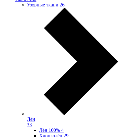
Узорные ткани
26
Лён
33
Лён 100%
4
Хлопколён
29