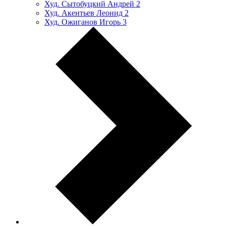
Худ. Сытобуцкий Андрей
2
Худ. Акентьев Леонид
2
Худ. Ожиганов Игорь
3