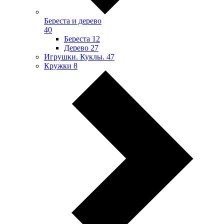
Береста и дерево
40
Береста
12
Дерево
27
Игрушки. Куклы.
47
Кружки
8