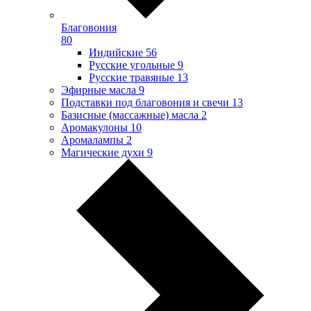
Благовония
80
Индийские
56
Русские угольные
9
Русские травяные
13
Эфирные масла
9
Подставки под благовония и свечи
13
Базисные (массажные) масла
2
Аромакулоны
10
Аромалампы
2
Магические духи
9