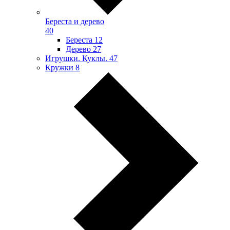
Береста и дерево
40
Береста
12
Дерево
27
Игрушки. Куклы.
47
Кружки
8