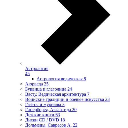
Астрология
45
Астрология ведическая
8
Аюрведа
25
Буквица и глаголица
24
Васту. Ведическая архитектура
7
Воинские традиции и боевые искусства
23
Газеты и журналы
3
Гиперборея, Атлантида
20
Детские книги
63
Диски CD / DVD
18
Дольмены. Саврасов А.
22