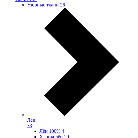
Узорные ткани
26
Лён
33
Лён 100%
4
Хлопколён
29