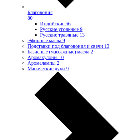
Благовония
80
Индийские
56
Русские угольные
9
Русские травяные
13
Эфирные масла
9
Подставки под благовония и свечи
13
Базисные (массажные) масла
2
Аромакулоны
10
Аромалампы
2
Магические духи
9