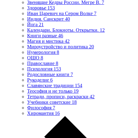
Звенящие Кедры России. Мегре В.
7
Здоровье
153
Иван Царевич на Сером Волке
7
Индия. Санскрит
40
Йога
21
Календари. Блокноты. Открытки.
12
Книги разные
46
Магия и мистика
42
Мироустройство и политика
20
Нумерология
8
ОШО
8
Православие
8
Психология
153
Родословные книги
7
Рукоделие
6
Славянские традиции
154
Теософия и не только
19
Тетради, прописи, раскраски
42
Учебники советские
18
Философия
7
Хиромантия
16