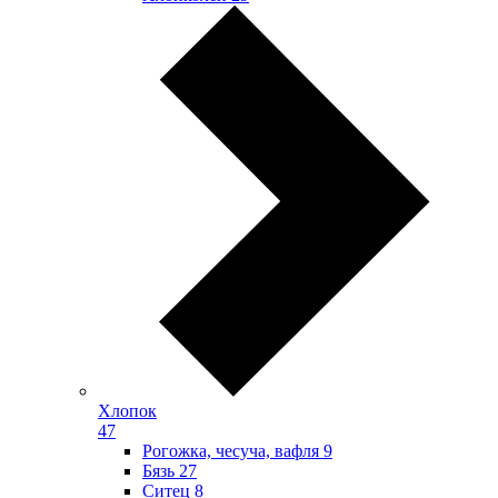
Хлопок
47
Рогожка, чесуча, вафля
9
Бязь
27
Ситец
8