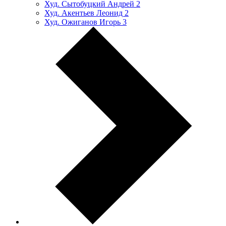
Худ. Сытобуцкий Андрей
2
Худ. Акентьев Леонид
2
Худ. Ожиганов Игорь
3