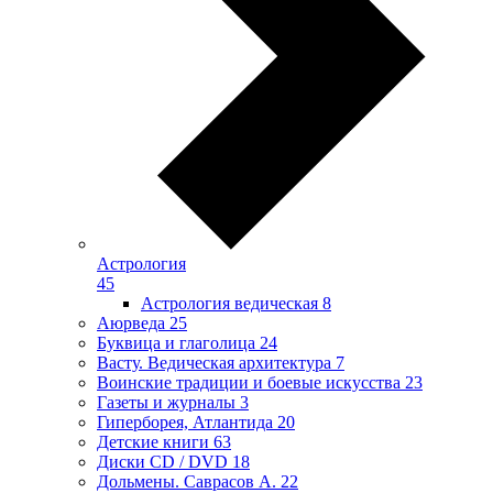
Астрология
45
Астрология ведическая
8
Аюрведа
25
Буквица и глаголица
24
Васту. Ведическая архитектура
7
Воинские традиции и боевые искусства
23
Газеты и журналы
3
Гиперборея, Атлантида
20
Детские книги
63
Диски CD / DVD
18
Дольмены. Саврасов А.
22