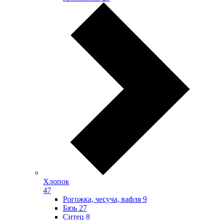
Хлопок
47
Рогожка, чесуча, вафля
9
Бязь
27
Ситец
8