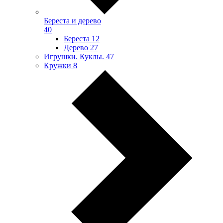
Береста и дерево
40
Береста
12
Дерево
27
Игрушки. Куклы.
47
Кружки
8