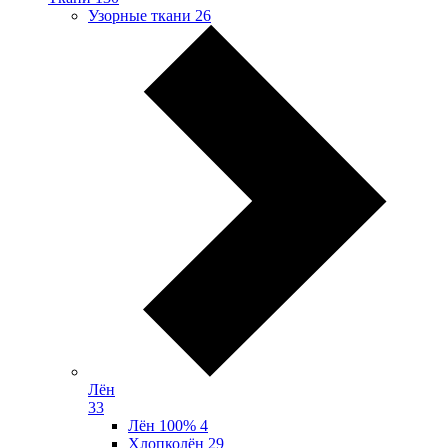
Узорные ткани
26
Лён
33
Лён 100%
4
Хлопколён
29