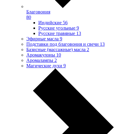
Благовония
80
Индийские
56
Русские угольные
9
Русские травяные
13
Эфирные масла
9
Подставки под благовония и свечи
13
Базисные (массажные) масла
2
Аромакулоны
10
Аромалампы
2
Магические духи
9