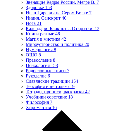
Звенящие Кедры России. Мегре В.
7
Здоровье
153
Иван Царевич на Сером Волке
7
Индия. Санскрит
40
Йога
21
Календари. Блокноты. Открытки.
12
Книги разные
46
Магия и мистика
42
Мироустройство и политика
20
Нумерология
8
ОШО
8
Православие
8
Психология
153
Родословные книги
7
Рукоделие
6
Славянские традиции
154
Теософия и не только
19
Тетради, прописи, раскраски
42
Учебники советские
18
Философия
7
Хиромантия
16