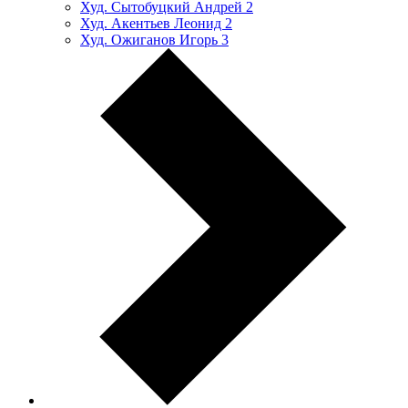
Худ. Сытобуцкий Андрей
2
Худ. Акентьев Леонид
2
Худ. Ожиганов Игорь
3