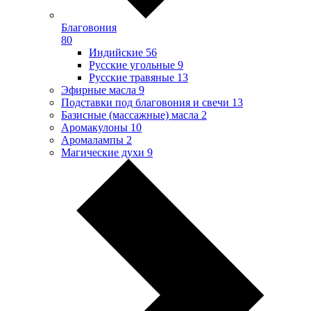
Благовония
80
Индийские
56
Русские угольные
9
Русские травяные
13
Эфирные масла
9
Подставки под благовония и свечи
13
Базисные (массажные) масла
2
Аромакулоны
10
Аромалампы
2
Магические духи
9