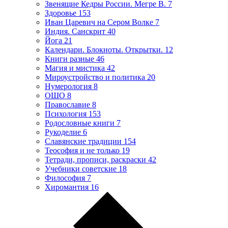
Звенящие Кедры России. Мегре В.
7
Здоровье
153
Иван Царевич на Сером Волке
7
Индия. Санскрит
40
Йога
21
Календари. Блокноты. Открытки.
12
Книги разные
46
Магия и мистика
42
Мироустройство и политика
20
Нумерология
8
ОШО
8
Православие
8
Психология
153
Родословные книги
7
Рукоделие
6
Славянские традиции
154
Теософия и не только
19
Тетради, прописи, раскраски
42
Учебники советские
18
Философия
7
Хиромантия
16