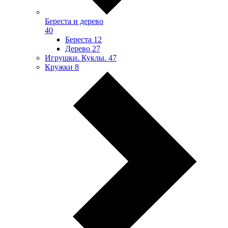
Береста и дерево
40
Береста
12
Дерево
27
Игрушки. Куклы.
47
Кружки
8