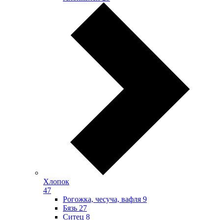
Хлопок
47
Рогожка, чесуча, вафля
9
Бязь
27
Ситец
8