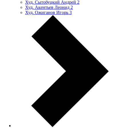
Худ. Сытобуцкий Андрей
2
Худ. Акентьев Леонид
2
Худ. Ожиганов Игорь
3