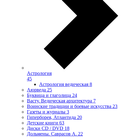
Астрология
45
Астрология ведическая
8
Аюрведа
25
Буквица и глаголица
24
Васту. Ведическая архитектура
7
Воинские традиции и боевые искусства
23
Газеты и журналы
3
Гиперборея, Атлантида
20
Детские книги
63
Диски CD / DVD
18
Дольмены. Саврасов А.
22