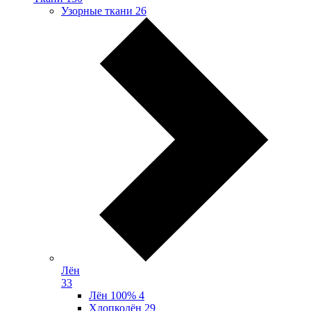
Узорные ткани
26
Лён
33
Лён 100%
4
Хлопколён
29