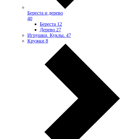
Береста и дерево
40
Береста
12
Дерево
27
Игрушки. Куклы.
47
Кружки
8