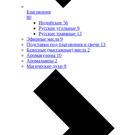
Благовония
80
Индийские
56
Русские угольные
9
Русские травяные
13
Эфирные масла
9
Подставки под благовония и свечи
13
Базисные (массажные) масла
2
Аромакулоны
10
Аромалампы
2
Магические духи
9