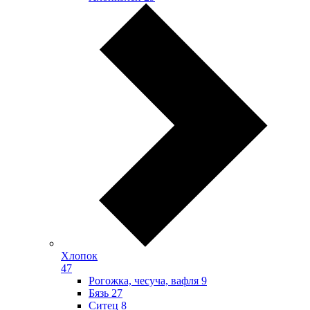
Хлопок
47
Рогожка, чесуча, вафля
9
Бязь
27
Ситец
8