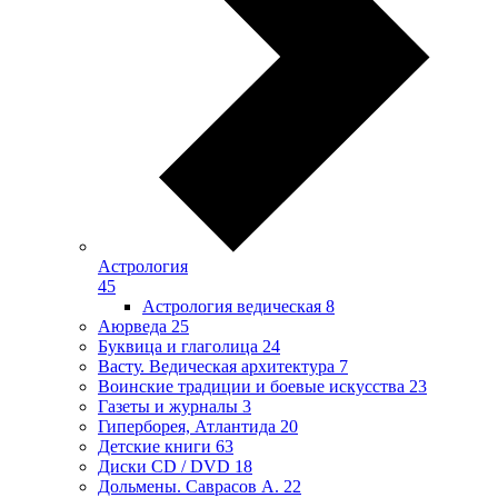
Астрология
45
Астрология ведическая
8
Аюрведа
25
Буквица и глаголица
24
Васту. Ведическая архитектура
7
Воинские традиции и боевые искусства
23
Газеты и журналы
3
Гиперборея, Атлантида
20
Детские книги
63
Диски CD / DVD
18
Дольмены. Саврасов А.
22