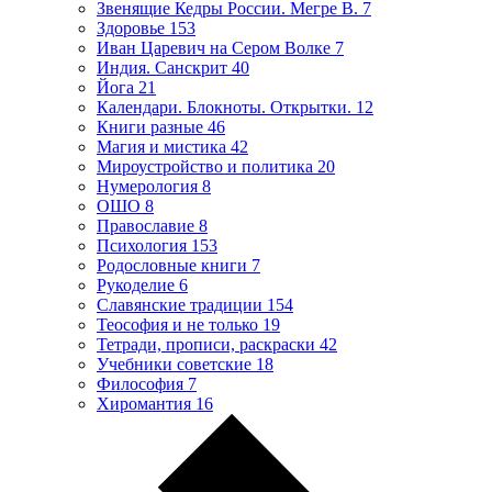
Звенящие Кедры России. Мегре В.
7
Здоровье
153
Иван Царевич на Сером Волке
7
Индия. Санскрит
40
Йога
21
Календари. Блокноты. Открытки.
12
Книги разные
46
Магия и мистика
42
Мироустройство и политика
20
Нумерология
8
ОШО
8
Православие
8
Психология
153
Родословные книги
7
Рукоделие
6
Славянские традиции
154
Теософия и не только
19
Тетради, прописи, раскраски
42
Учебники советские
18
Философия
7
Хиромантия
16