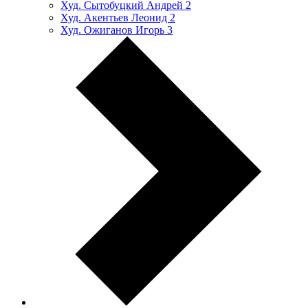
Худ. Сытобуцкий Андрей
2
Худ. Акентьев Леонид
2
Худ. Ожиганов Игорь
3