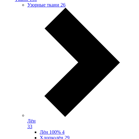
Узорные ткани
26
Лён
33
Лён 100%
4
Хлопколён
29