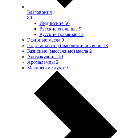
Благовония
80
Индийские
56
Русские угольные
9
Русские травяные
13
Эфирные масла
9
Подставки под благовония и свечи
13
Базисные (массажные) масла
2
Аромакулоны
10
Аромалампы
2
Магические духи
9