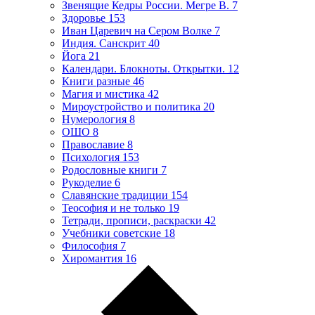
Звенящие Кедры России. Мегре В.
7
Здоровье
153
Иван Царевич на Сером Волке
7
Индия. Санскрит
40
Йога
21
Календари. Блокноты. Открытки.
12
Книги разные
46
Магия и мистика
42
Мироустройство и политика
20
Нумерология
8
ОШО
8
Православие
8
Психология
153
Родословные книги
7
Рукоделие
6
Славянские традиции
154
Теософия и не только
19
Тетради, прописи, раскраски
42
Учебники советские
18
Философия
7
Хиромантия
16