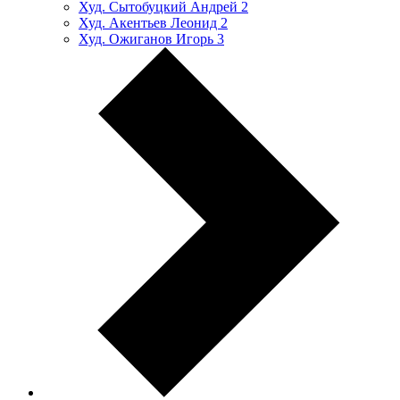
Худ. Сытобуцкий Андрей
2
Худ. Акентьев Леонид
2
Худ. Ожиганов Игорь
3