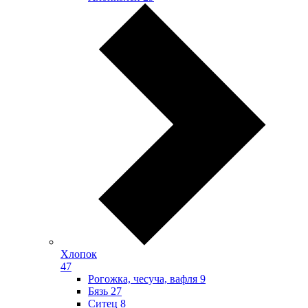
Хлопок
47
Рогожка, чесуча, вафля
9
Бязь
27
Ситец
8