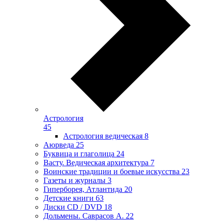
Астрология
45
Астрология ведическая
8
Аюрведа
25
Буквица и глаголица
24
Васту. Ведическая архитектура
7
Воинские традиции и боевые искусства
23
Газеты и журналы
3
Гиперборея, Атлантида
20
Детские книги
63
Диски CD / DVD
18
Дольмены. Саврасов А.
22