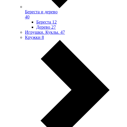
Береста и дерево
40
Береста
12
Дерево
27
Игрушки. Куклы.
47
Кружки
8