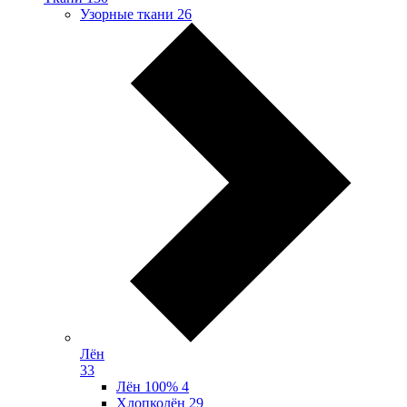
Узорные ткани
26
Лён
33
Лён 100%
4
Хлопколён
29