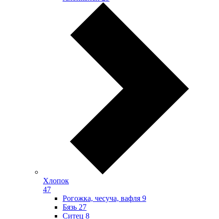
Хлопок
47
Рогожка, чесуча, вафля
9
Бязь
27
Ситец
8