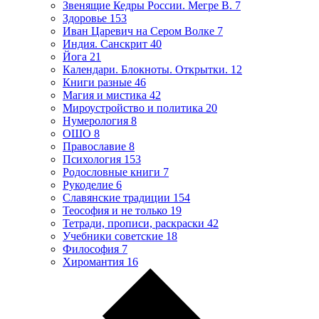
Звенящие Кедры России. Мегре В.
7
Здоровье
153
Иван Царевич на Сером Волке
7
Индия. Санскрит
40
Йога
21
Календари. Блокноты. Открытки.
12
Книги разные
46
Магия и мистика
42
Мироустройство и политика
20
Нумерология
8
ОШО
8
Православие
8
Психология
153
Родословные книги
7
Рукоделие
6
Славянские традиции
154
Теософия и не только
19
Тетради, прописи, раскраски
42
Учебники советские
18
Философия
7
Хиромантия
16