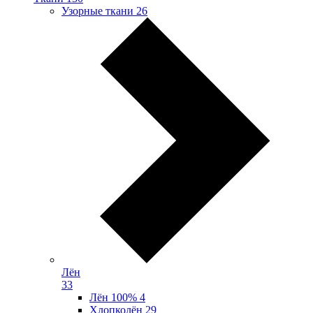
Узорные ткани
26
Лён
33
Лён 100%
4
Хлопколён
29