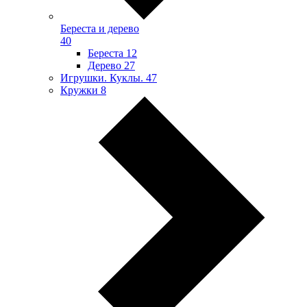
Береста и дерево
40
Береста
12
Дерево
27
Игрушки. Куклы.
47
Кружки
8