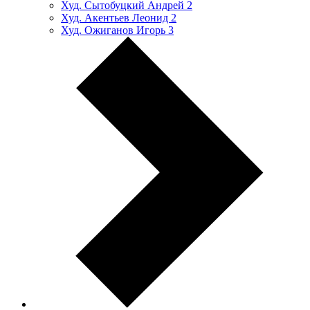
Худ. Сытобуцкий Андрей
2
Худ. Акентьев Леонид
2
Худ. Ожиганов Игорь
3