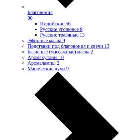
Благовония
80
Индийские
56
Русские угольные
9
Русские травяные
13
Эфирные масла
9
Подставки под благовония и свечи
13
Базисные (массажные) масла
2
Аромакулоны
10
Аромалампы
2
Магические духи
9