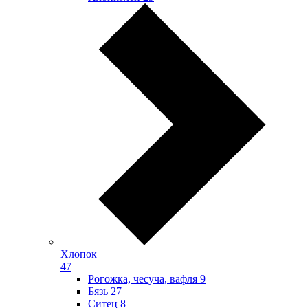
Хлопок
47
Рогожка, чесуча, вафля
9
Бязь
27
Ситец
8