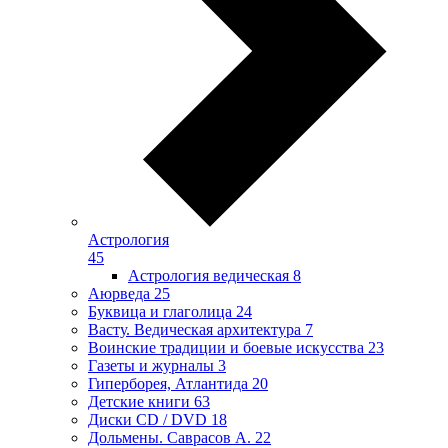
Астрология
45
Астрология ведическая
8
Аюрведа
25
Буквица и глаголица
24
Васту. Ведическая архитектура
7
Воинские традиции и боевые искусства
23
Газеты и журналы
3
Гиперборея, Атлантида
20
Детские книги
63
Диски CD / DVD
18
Дольмены. Саврасов А.
22