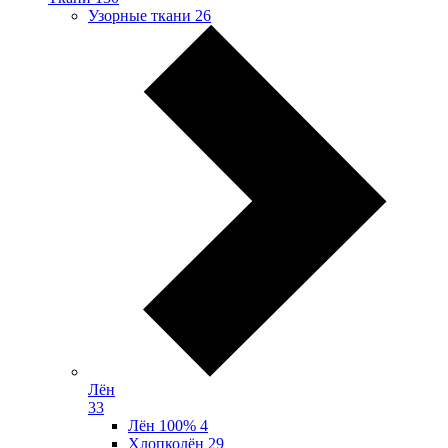
Узорные ткани
26
Лён
33
Лён 100%
4
Хлопколён
29