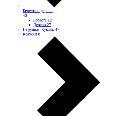
Береста и дерево
40
Береста
12
Дерево
27
Игрушки. Куклы.
47
Кружки
8