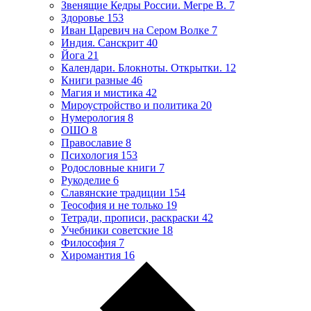
Звенящие Кедры России. Мегре В.
7
Здоровье
153
Иван Царевич на Сером Волке
7
Индия. Санскрит
40
Йога
21
Календари. Блокноты. Открытки.
12
Книги разные
46
Магия и мистика
42
Мироустройство и политика
20
Нумерология
8
ОШО
8
Православие
8
Психология
153
Родословные книги
7
Рукоделие
6
Славянские традиции
154
Теософия и не только
19
Тетради, прописи, раскраски
42
Учебники советские
18
Философия
7
Хиромантия
16