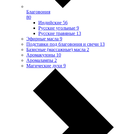
Благовония
80
Индийские
56
Русские угольные
9
Русские травяные
13
Эфирные масла
9
Подставки под благовония и свечи
13
Базисные (массажные) масла
2
Аромакулоны
10
Аромалампы
2
Магические духи
9