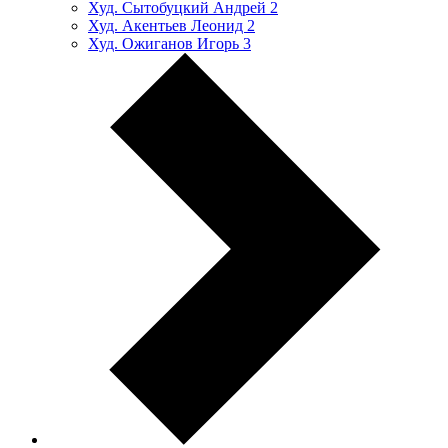
Худ. Сытобуцкий Андрей
2
Худ. Акентьев Леонид
2
Худ. Ожиганов Игорь
3