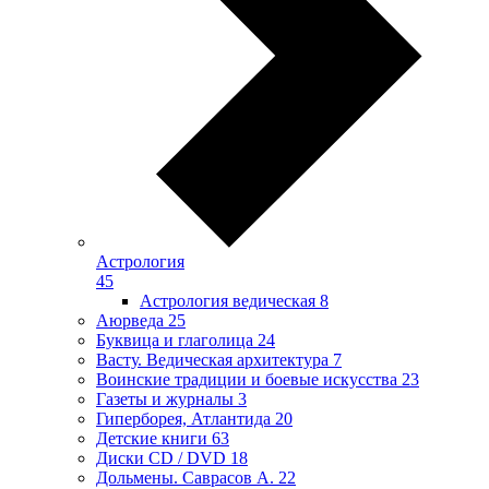
Астрология
45
Астрология ведическая
8
Аюрведа
25
Буквица и глаголица
24
Васту. Ведическая архитектура
7
Воинские традиции и боевые искусства
23
Газеты и журналы
3
Гиперборея, Атлантида
20
Детские книги
63
Диски CD / DVD
18
Дольмены. Саврасов А.
22