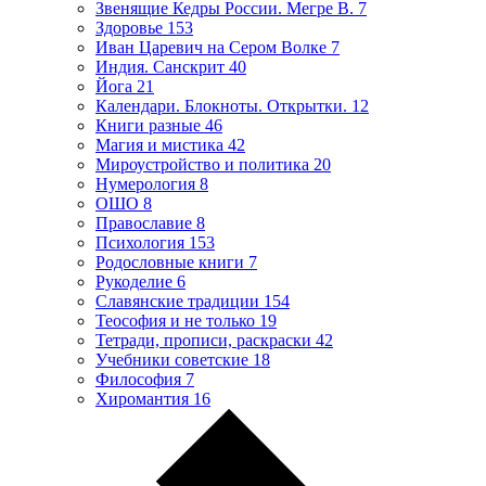
Звенящие Кедры России. Мегре В.
7
Здоровье
153
Иван Царевич на Сером Волке
7
Индия. Санскрит
40
Йога
21
Календари. Блокноты. Открытки.
12
Книги разные
46
Магия и мистика
42
Мироустройство и политика
20
Нумерология
8
ОШО
8
Православие
8
Психология
153
Родословные книги
7
Рукоделие
6
Славянские традиции
154
Теософия и не только
19
Тетради, прописи, раскраски
42
Учебники советские
18
Философия
7
Хиромантия
16