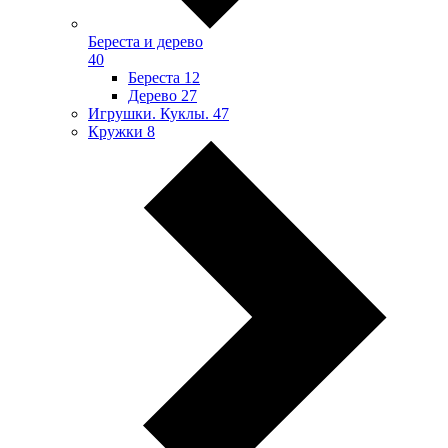
Береста и дерево
40
Береста
12
Дерево
27
Игрушки. Куклы.
47
Кружки
8