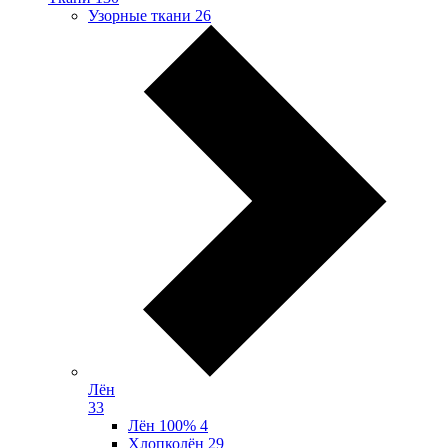
Узорные ткани
26
Лён
33
Лён 100%
4
Хлопколён
29