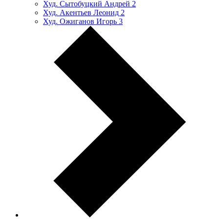
Худ. Сытобуцкий Андрей
2
Худ. Акентьев Леонид
2
Худ. Ожиганов Игорь
3