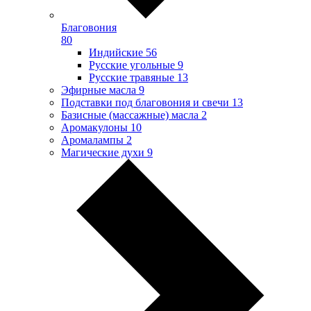
Благовония
80
Индийские
56
Русские угольные
9
Русские травяные
13
Эфирные масла
9
Подставки под благовония и свечи
13
Базисные (массажные) масла
2
Аромакулоны
10
Аромалампы
2
Магические духи
9