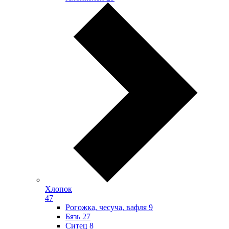
Хлопок
47
Рогожка, чесуча, вафля
9
Бязь
27
Ситец
8