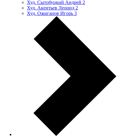
Худ. Сытобуцкий Андрей
2
Худ. Акентьев Леонид
2
Худ. Ожиганов Игорь
3