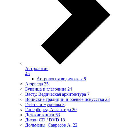
Астрология
45
Астрология ведическая
8
Аюрведа
25
Буквица и глаголица
24
Васту. Ведическая архитектура
7
Воинские традиции и боевые искусства
23
Газеты и журналы
3
Гиперборея, Атлантида
20
Детские книги
63
Диски CD / DVD
18
Дольмены. Саврасов А.
22