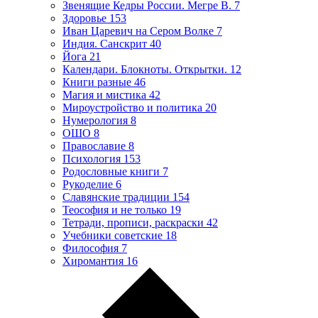
Звенящие Кедры России. Мегре В.
7
Здоровье
153
Иван Царевич на Сером Волке
7
Индия. Санскрит
40
Йога
21
Календари. Блокноты. Открытки.
12
Книги разные
46
Магия и мистика
42
Мироустройство и политика
20
Нумерология
8
ОШО
8
Православие
8
Психология
153
Родословные книги
7
Рукоделие
6
Славянские традиции
154
Теософия и не только
19
Тетради, прописи, раскраски
42
Учебники советские
18
Философия
7
Хиромантия
16