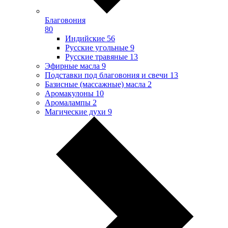
Благовония
80
Индийские
56
Русские угольные
9
Русские травяные
13
Эфирные масла
9
Подставки под благовония и свечи
13
Базисные (массажные) масла
2
Аромакулоны
10
Аромалампы
2
Магические духи
9