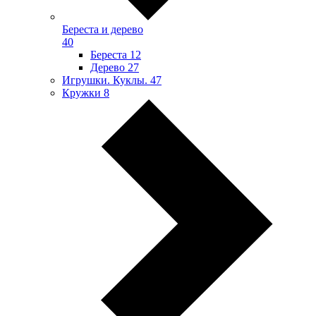
Береста и дерево
40
Береста
12
Дерево
27
Игрушки. Куклы.
47
Кружки
8