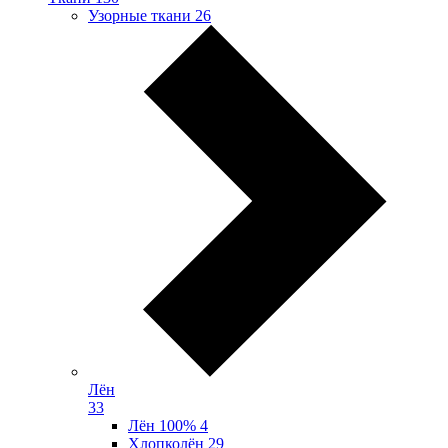
Узорные ткани
26
Лён
33
Лён 100%
4
Хлопколён
29