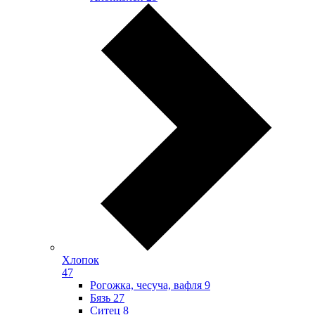
Хлопок
47
Рогожка, чесуча, вафля
9
Бязь
27
Ситец
8