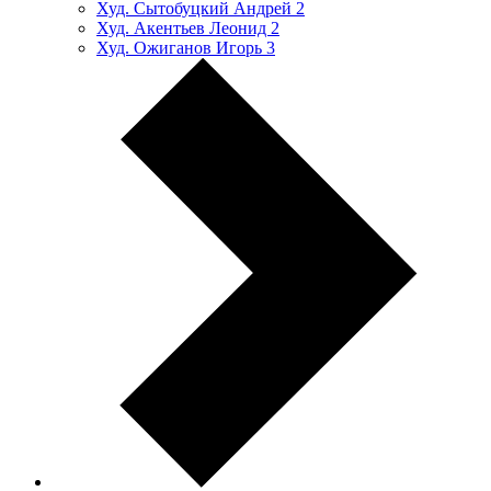
Худ. Сытобуцкий Андрей
2
Худ. Акентьев Леонид
2
Худ. Ожиганов Игорь
3