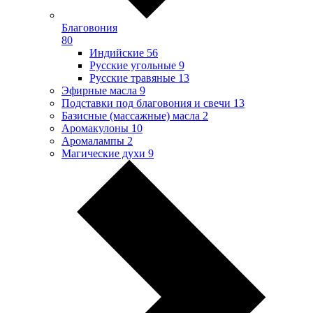
Благовония
80
Индийские
56
Русские угольные
9
Русские травяные
13
Эфирные масла
9
Подставки под благовония и свечи
13
Базисные (массажные) масла
2
Аромакулоны
10
Аромалампы
2
Магические духи
9