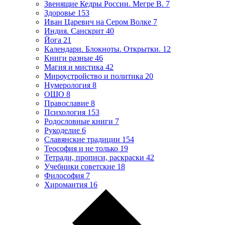
Звенящие Кедры России. Мегре В.
7
Здоровье
153
Иван Царевич на Сером Волке
7
Индия. Санскрит
40
Йога
21
Календари. Блокноты. Открытки.
12
Книги разные
46
Магия и мистика
42
Мироустройство и политика
20
Нумерология
8
ОШО
8
Православие
8
Психология
153
Родословные книги
7
Рукоделие
6
Славянские традиции
154
Теософия и не только
19
Тетради, прописи, раскраски
42
Учебники советские
18
Философия
7
Хиромантия
16