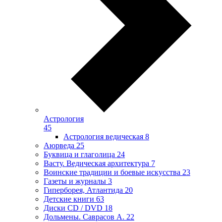
Астрология
45
Астрология ведическая
8
Аюрведа
25
Буквица и глаголица
24
Васту. Ведическая архитектура
7
Воинские традиции и боевые искусства
23
Газеты и журналы
3
Гиперборея, Атлантида
20
Детские книги
63
Диски CD / DVD
18
Дольмены. Саврасов А.
22