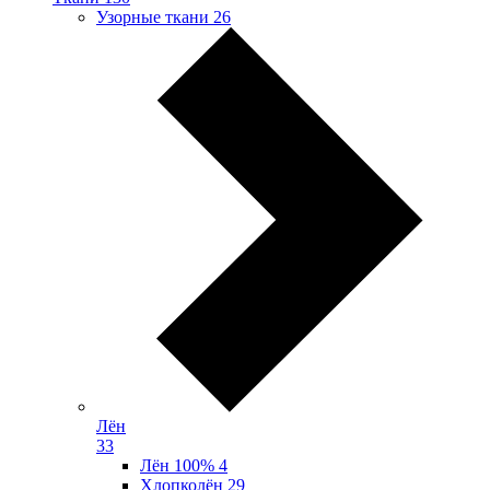
Узорные ткани
26
Лён
33
Лён 100%
4
Хлопколён
29