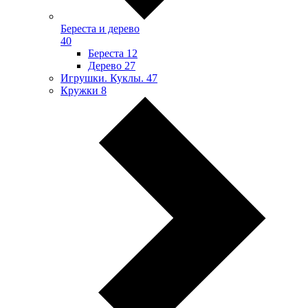
Береста и дерево
40
Береста
12
Дерево
27
Игрушки. Куклы.
47
Кружки
8