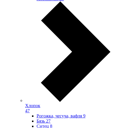
Хлопок
47
Рогожка, чесуча, вафля
9
Бязь
27
Ситец
8