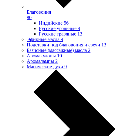
Благовония
80
Индийские
56
Русские угольные
9
Русские травяные
13
Эфирные масла
9
Подставки под благовония и свечи
13
Базисные (массажные) масла
2
Аромакулоны
10
Аромалампы
2
Магические духи
9