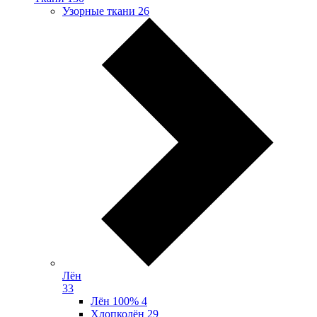
Узорные ткани
26
Лён
33
Лён 100%
4
Хлопколён
29