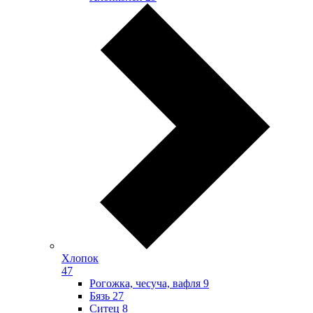
Хлопок
47
Рогожка, чесуча, вафля
9
Бязь
27
Ситец
8