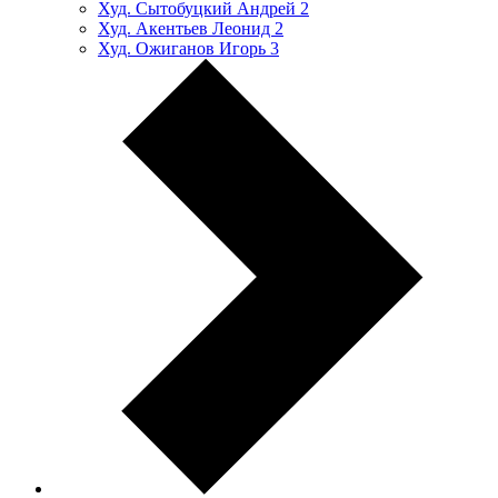
Худ. Сытобуцкий Андрей
2
Худ. Акентьев Леонид
2
Худ. Ожиганов Игорь
3