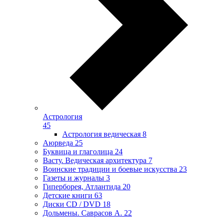
Астрология
45
Астрология ведическая
8
Аюрведа
25
Буквица и глаголица
24
Васту. Ведическая архитектура
7
Воинские традиции и боевые искусства
23
Газеты и журналы
3
Гиперборея, Атлантида
20
Детские книги
63
Диски CD / DVD
18
Дольмены. Саврасов А.
22