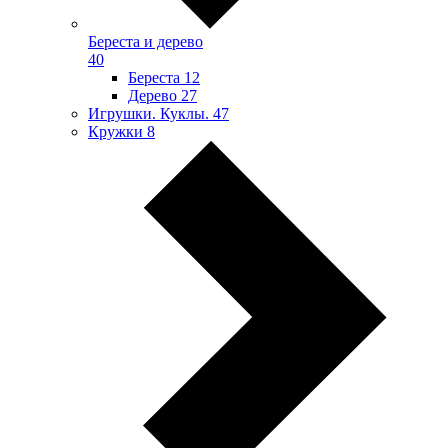
Береста и дерево
40
Береста
12
Дерево
27
Игрушки. Куклы.
47
Кружки
8