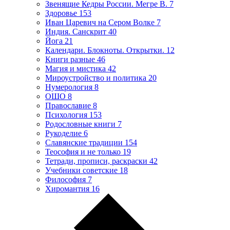
Звенящие Кедры России. Мегре В.
7
Здоровье
153
Иван Царевич на Сером Волке
7
Индия. Санскрит
40
Йога
21
Календари. Блокноты. Открытки.
12
Книги разные
46
Магия и мистика
42
Мироустройство и политика
20
Нумерология
8
ОШО
8
Православие
8
Психология
153
Родословные книги
7
Рукоделие
6
Славянские традиции
154
Теософия и не только
19
Тетради, прописи, раскраски
42
Учебники советские
18
Философия
7
Хиромантия
16