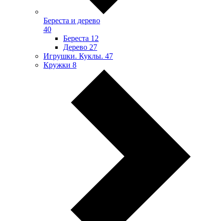
Береста и дерево
40
Береста
12
Дерево
27
Игрушки. Куклы.
47
Кружки
8