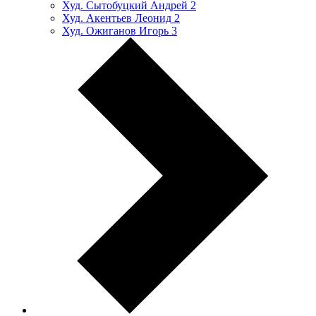
Худ. Сытобуцкий Андрей
2
Худ. Акентьев Леонид
2
Худ. Ожиганов Игорь
3