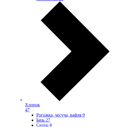
Хлопок
47
Рогожка, чесуча, вафля
9
Бязь
27
Ситец
8