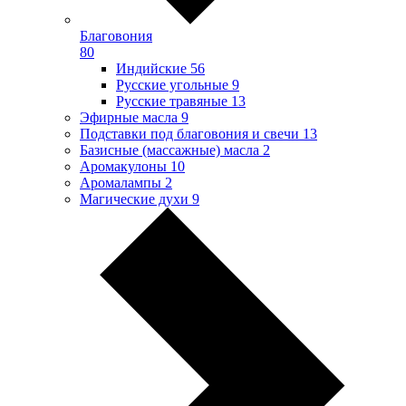
Благовония
80
Индийские
56
Русские угольные
9
Русские травяные
13
Эфирные масла
9
Подставки под благовония и свечи
13
Базисные (массажные) масла
2
Аромакулоны
10
Аромалампы
2
Магические духи
9