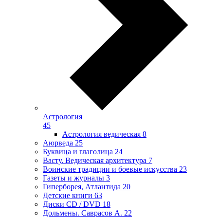
Астрология
45
Астрология ведическая
8
Аюрведа
25
Буквица и глаголица
24
Васту. Ведическая архитектура
7
Воинские традиции и боевые искусства
23
Газеты и журналы
3
Гиперборея, Атлантида
20
Детские книги
63
Диски CD / DVD
18
Дольмены. Саврасов А.
22