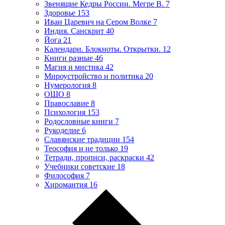
Звенящие Кедры России. Мегре В.
7
Здоровье
153
Иван Царевич на Сером Волке
7
Индия. Санскрит
40
Йога
21
Календари. Блокноты. Открытки.
12
Книги разные
46
Магия и мистика
42
Мироустройство и политика
20
Нумерология
8
ОШО
8
Православие
8
Психология
153
Родословные книги
7
Рукоделие
6
Славянские традиции
154
Теософия и не только
19
Тетради, прописи, раскраски
42
Учебники советские
18
Философия
7
Хиромантия
16