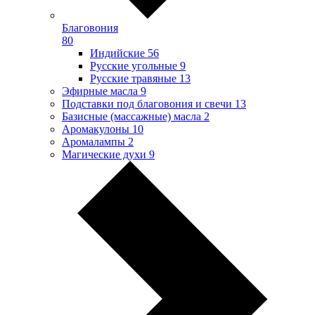
Благовония
80
Индийские
56
Русские угольные
9
Русские травяные
13
Эфирные масла
9
Подставки под благовония и свечи
13
Базисные (массажные) масла
2
Аромакулоны
10
Аромалампы
2
Магические духи
9