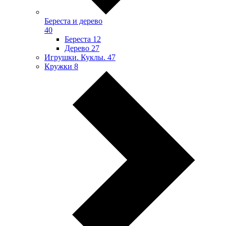
Береста и дерево
40
Береста
12
Дерево
27
Игрушки. Куклы.
47
Кружки
8