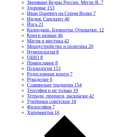
Звенящие Кедры России. Мегре В.
7
Здоровье
153
Иван Царевич на Сером Волке
7
Индия. Санскрит
40
Йога
21
Календари. Блокноты. Открытки.
12
Книги разные
46
Магия и мистика
42
Мироустройство и политика
20
Нумерология
8
ОШО
8
Православие
8
Психология
153
Родословные книги
7
Рукоделие
6
Славянские традиции
154
Теософия и не только
19
Тетради, прописи, раскраски
42
Учебники советские
18
Философия
7
Хиромантия
16