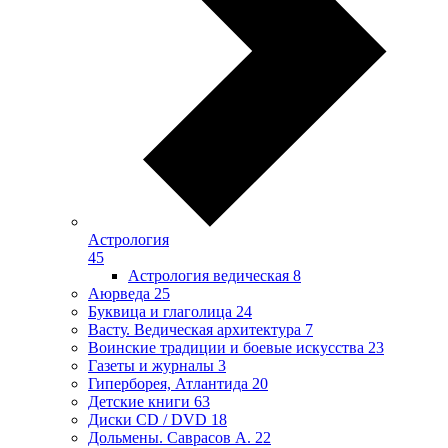
Астрология
45
Астрология ведическая
8
Аюрведа
25
Буквица и глаголица
24
Васту. Ведическая архитектура
7
Воинские традиции и боевые искусства
23
Газеты и журналы
3
Гиперборея, Атлантида
20
Детские книги
63
Диски CD / DVD
18
Дольмены. Саврасов А.
22