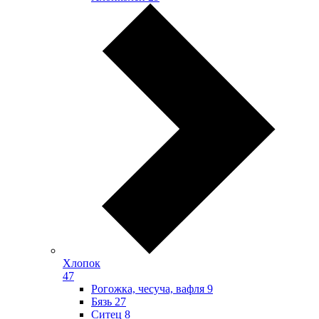
Хлопок
47
Рогожка, чесуча, вафля
9
Бязь
27
Ситец
8