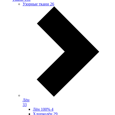
Узорные ткани
26
Лён
33
Лён 100%
4
Хлопколён
29