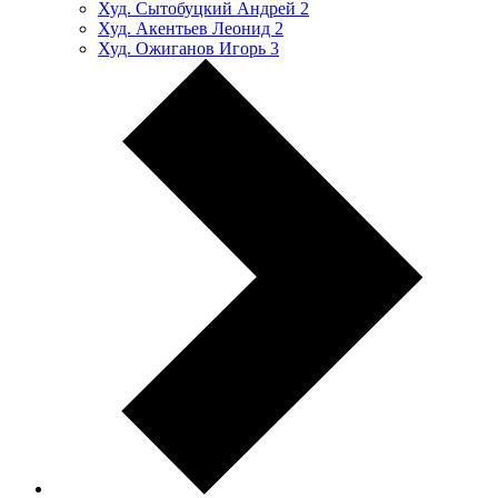
Худ. Сытобуцкий Андрей
2
Худ. Акентьев Леонид
2
Худ. Ожиганов Игорь
3