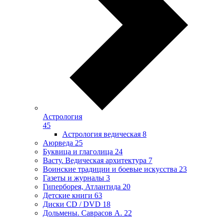
Астрология
45
Астрология ведическая
8
Аюрведа
25
Буквица и глаголица
24
Васту. Ведическая архитектура
7
Воинские традиции и боевые искусства
23
Газеты и журналы
3
Гиперборея, Атлантида
20
Детские книги
63
Диски CD / DVD
18
Дольмены. Саврасов А.
22