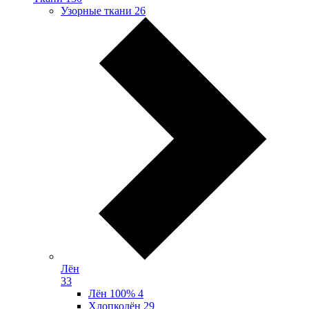
Узорные ткани
26
Лён
33
Лён 100%
4
Хлопколён
29