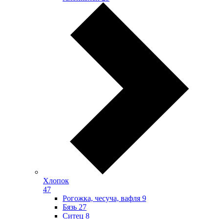
Хлопок
47
Рогожка, чесуча, вафля
9
Бязь
27
Ситец
8