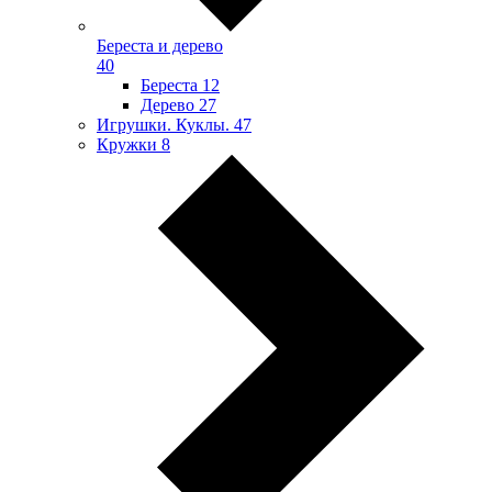
Береста и дерево
40
Береста
12
Дерево
27
Игрушки. Куклы.
47
Кружки
8