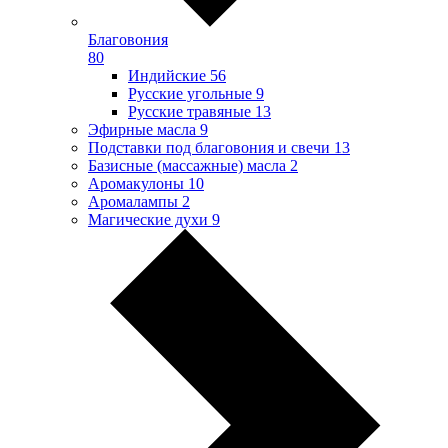
Благовония
80
Индийские
56
Русские угольные
9
Русские травяные
13
Эфирные масла
9
Подставки под благовония и свечи
13
Базисные (массажные) масла
2
Аромакулоны
10
Аромалампы
2
Магические духи
9