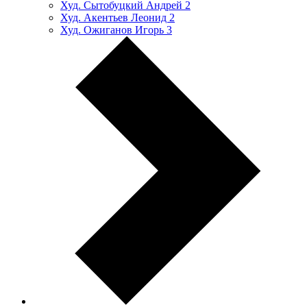
Худ. Сытобуцкий Андрей
2
Худ. Акентьев Леонид
2
Худ. Ожиганов Игорь
3