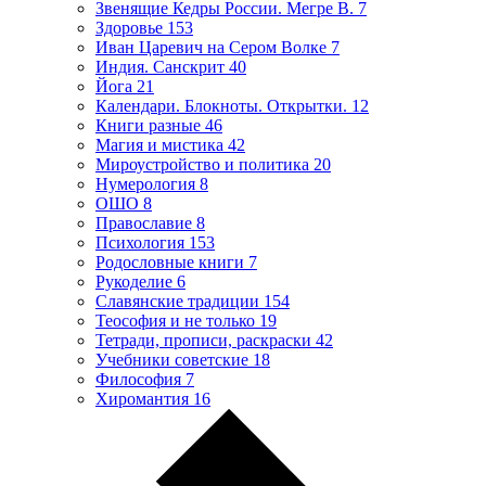
Звенящие Кедры России. Мегре В.
7
Здоровье
153
Иван Царевич на Сером Волке
7
Индия. Санскрит
40
Йога
21
Календари. Блокноты. Открытки.
12
Книги разные
46
Магия и мистика
42
Мироустройство и политика
20
Нумерология
8
ОШО
8
Православие
8
Психология
153
Родословные книги
7
Рукоделие
6
Славянские традиции
154
Теософия и не только
19
Тетради, прописи, раскраски
42
Учебники советские
18
Философия
7
Хиромантия
16